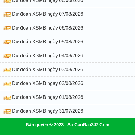
Dự đoán XSMB ngày 08/08/2026
Dự đoán XSMB ngày 07/08/2026
Dự đoán XSMB ngày 06/08/2026
Dự đoán XSMB ngày 05/08/2026
Dự đoán XSMB ngày 04/08/2026
Dự đoán XSMB ngày 03/08/2026
Dự đoán XSMB ngày 02/08/2026
Dự đoán XSMB ngày 01/08/2026
Dự đoán XSMB ngày 31/07/2026
Bản quyền © 2023 - SoiCauBac247.Com