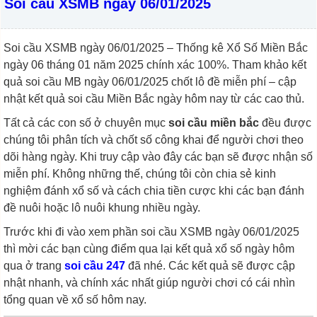
Soi cầu XSMB ngày 06/01/2025
Soi cầu XSMB ngày 06/01/2025 – Thống kê Xổ Số Miền Bắc
ngày 06 tháng 01 năm 2025 chính xác 100%. Tham khảo kết
quả soi cầu MB ngày 06/01/2025 chốt lô đề miễn phí – cập
nhật kết quả soi cầu Miền Bắc ngày hôm nay từ các cao thủ.
Tất cả các con số ở chuyên mục
soi cầu miền bắc
đều được
chúng tôi phân tích và chốt số công khai để người chơi theo
dõi hàng ngày. Khi truy cập vào đây các bạn sẽ được nhận số
miễn phí. Không những thế, chúng tôi còn chia sẻ kinh
nghiệm đánh xổ số và cách chia tiền cược khi các bạn đánh
đề nuôi hoặc lô nuôi khung nhiều ngày.
Trước khi đi vào xem phần soi cầu XSMB ngày 06/01/2025
thì mời các bạn cùng điểm qua lại kết quả xổ số ngày hôm
qua ở trang
soi cầu 247
đã nhé. Các kết quả sẽ được cập
nhật nhanh, và chính xác nhất giúp người chơi có cái nhìn
tổng quan về xổ số hôm nay.