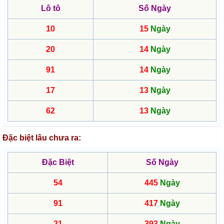
Lô tô
Số Ngày
10
15
Ngày
20
14
Ngày
91
14
Ngày
17
13
Ngày
62
13
Ngày
Đặc biệt lâu chưa ra:
Đặc Biệt
Số Ngày
54
445
Ngày
91
417
Ngày
21
393
Ngày