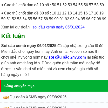
♦ Cao thủ chốt dàn đề 10 số : 50 51 52 53 54 55 56 57 58 59
♦ Cao thủ chốt dàn đề 30 số : 10 11 12 13 14 15 16 17 18 19
50 51 52 53 54 55 56 57 58 59 90 91 92 93 94 95 96 97 98 99
Xem lại dự đoán :
soi cầu xsmb ngày 05/01/2024
Kết luận
Soi cầu xsmb ngày 06/01/2025
đã cập nhật xong cầu lô đề
Miền Bắc cho ngày hôm nay. Anh em ai kết con số nào thì
chơi nhé, hy vọng hôm nay
soi cầu bắc 247.com
lại tiếp tục
giúp anh em thắng lớn. Đừng quên ghé thăm mỗi ngày để
được tư vấn chơi số miễn phí và xem chuyên gia chốt số
hàng ngày nhé !
Cùng chuyên mục
Dự đoán XSMB ngày 09/08/2026