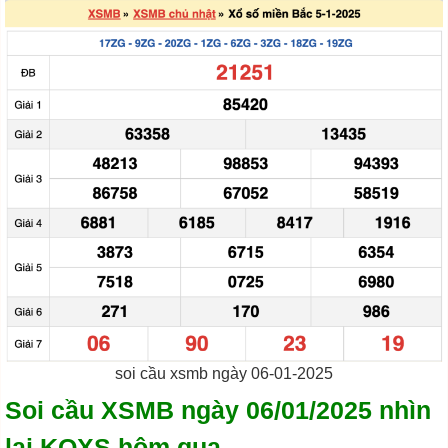
soi cầu xsmb ngày 06-01-2025
Soi cầu XSMB ngày 06/01/2025 nhìn
lại KQXS hôm qua