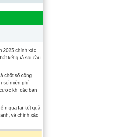
m 2025 chính xác
ật kết quả soi cầu
à chốt số công
n số miễn phí.
 cược khi các bạn
ểm qua lại kết quả
anh, và chính xác