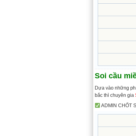
Soi cầu mi
Dựa vào những phân
bắc thì chuyên gia
ADMIN CHỐT S