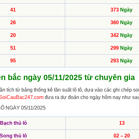
41
373
Ngày
26
360
Ngày
20
342
Ngày
51
299
Ngày
95
293
Ngày
ền bắc ngày 05/11/2025 từ chuyên gia
 tích từ bảng thống kê tần suất lô tô, dựa vào các ghi chép s
SoiCauBac247.com
đưa ra dự đoán cho ngày hôm nay như sa
Ố NGÀY 05/11/2025
Bạch thủ lô
13
Song thủ lô
02 – 20