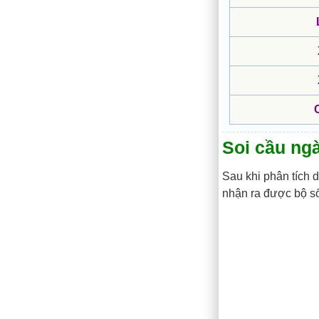
Soi cầu ngà
Sau khi phân tích 
nhận ra được bộ s