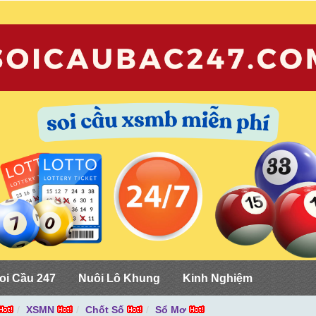
oi Cầu 247
Nuôi Lô Khung
Kinh Nghiệm
XSMN
Chốt Số
Sổ Mơ