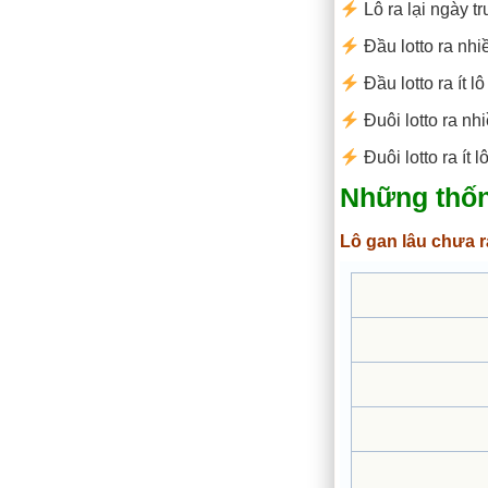
Lô ra lại ngày tr
Đầu lotto ra nhiề
Đầu lotto ra ít l
Đuôi lotto ra nhi
Đuôi lotto ra ít l
Những thốn
Lô gan lâu chưa r