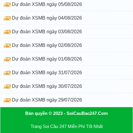
Dự đoán XSMB ngày 05/08/2026
Dự đoán XSMB ngày 04/08/2026
Dự đoán XSMB ngày 03/08/2026
Dự đoán XSMB ngày 02/08/2026
Dự đoán XSMB ngày 01/08/2026
Dự đoán XSMB ngày 31/07/2026
Dự đoán XSMB ngày 30/07/2026
Dự đoán XSMB ngày 29/07/2026
Bản quyền © 2023 - SoiCauBac247.Com
Trang Soi Cầu 247 Miễn Phí Tốt Nhất