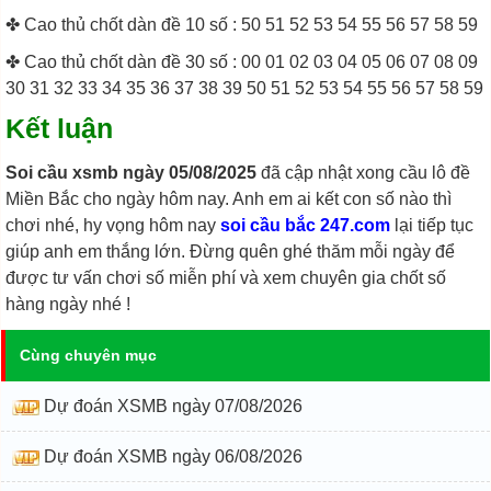
✤ Cao thủ chốt dàn đề 10 số : 50 51 52 53 54 55 56 57 58 59
✤ Cao thủ chốt dàn đề 30 số : 00 01 02 03 04 05 06 07 08 09
30 31 32 33 34 35 36 37 38 39 50 51 52 53 54 55 56 57 58 59
Kết luận
Soi cầu xsmb ngày 05/08/2025
đã cập nhật xong cầu lô đề
Miền Bắc cho ngày hôm nay. Anh em ai kết con số nào thì
chơi nhé, hy vọng hôm nay
soi cầu bắc 247.com
lại tiếp tục
giúp anh em thắng lớn. Đừng quên ghé thăm mỗi ngày để
được tư vấn chơi số miễn phí và xem chuyên gia chốt số
hàng ngày nhé !
Cùng chuyên mục
Dự đoán XSMB ngày 07/08/2026
Dự đoán XSMB ngày 06/08/2026