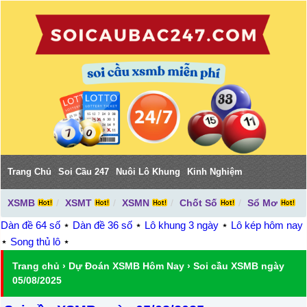
Trang Chủ
Soi Cầu 247
Nuôi Lô Khung
Kinh Nghiệm
XSMB
XSMT
XSMN
Chốt Số
Sổ Mơ
Dàn đề 64 số
⋆
Dàn đề 36 số
⋆
Lô khung 3 ngày
⋆
Lô kép hôm nay
⋆
Song thủ lô
⋆
Trang chủ
›
Dự Đoán XSMB Hôm Nay
›
Soi cầu XSMB ngày
05/08/2025