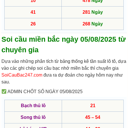
10
478
Ngày
41
281
Ngày
26
268
Ngày
Soi cầu miền bắc ngày 05/08/2025 từ
chuyên gia
Dựa vào những phân tích từ bảng thống kê tần suất lô tô, dựa
vào các ghi chép soi cầu bạc nhớ miền bắc thì chuyên gia
SoiCauBac247.com
đưa ra dự đoán cho ngày hôm nay như
sau.
ADMIN CHỐT SỐ NGÀY 05/08/2025
Bạch thủ lô
21
Song thủ lô
45 – 54