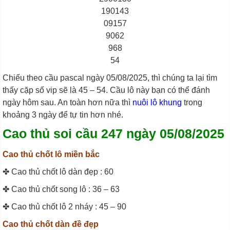
190143
09157
9062
968
54
Chiếu theo cầu pascal ngày 05/08/2025, thì chúng ta lại tìm
thấy cặp số vip sẽ là 45 – 54. Cầu lô này bạn có thể đánh
ngày hôm sau. An toàn hơn nữa thì
nuôi lô khung
trong
khoảng 3 ngày để tự tin hơn nhé.
Cao thủ soi cầu 247 ngày 05/08/2025
Cao thủ chốt lô miền bắc
✤ Cao thủ chốt lô dàn đẹp : 60
✤ Cao thủ chốt song lô : 36 – 63
✤ Cao thủ chốt lô 2 nháy : 45 – 90
Cao thủ chốt dàn đề đẹp