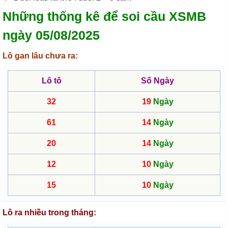
Những thống kê để soi cầu XSMB
ngày 05/08/2025
Lô gan lâu chưa ra:
Lô tô
Số Ngày
32
19
Ngày
61
14
Ngày
20
14
Ngày
12
10
Ngày
15
10
Ngày
Lô ra nhiều trong tháng: