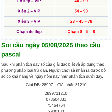
Lô kép – VIP
44 – 99
Xiên 2 – VIP
54 – 90
Xiên 3 – VIP
23 – 45 – 78
Chạm đề đẹp
Chạm 0 – 5 – 8
Soi cầu ngày 05/08/2025 theo cầu
pascal
Sau khi phân tích dãy số của giải đặc biệt và áp dụng theo
phương pháp loại trừ dần. Người chơi sẻ nhận ra được bộ
số có khả năng về ngày hôm nay như phân tích dưới đây.
Giải ĐB: 28997 – Giải nhất: 31210
2899731210
078604331
75464764
2900130