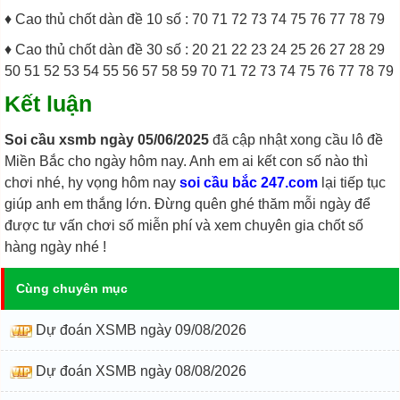
♦ Cao thủ chốt dàn đề 10 số : 70 71 72 73 74 75 76 77 78 79
♦ Cao thủ chốt dàn đề 30 số : 20 21 22 23 24 25 26 27 28 29
50 51 52 53 54 55 56 57 58 59 70 71 72 73 74 75 76 77 78 79
Kết luận
Soi cầu xsmb ngày 05/06/2025
đã cập nhật xong cầu lô đề
Miền Bắc cho ngày hôm nay. Anh em ai kết con số nào thì
chơi nhé, hy vọng hôm nay
soi cầu bắc 247.com
lại tiếp tục
giúp anh em thắng lớn. Đừng quên ghé thăm mỗi ngày để
được tư vấn chơi số miễn phí và xem chuyên gia chốt số
hàng ngày nhé !
Cùng chuyên mục
Dự đoán XSMB ngày 09/08/2026
Dự đoán XSMB ngày 08/08/2026