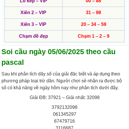
Lô kép – VIP
00 – 88
Xiên 2 – VIP
31 – 98
Xiên 3 – VIP
20 – 34 – 59
Chạm đề đẹp
Chạm 1 – 2 – 9
Soi cầu ngày 05/06/2025 theo cầu
pascal
Sau khi phân tích dãy số của giải đặc biệt và áp dụng theo
phương pháp loại trừ dần. Người chơi sẻ nhận ra được bộ
số có khả năng về ngày hôm nay như phân tích dưới đây.
Giải ĐB: 37921 – Giải nhất: 32098
3792132098
061345297
67479716
3116687