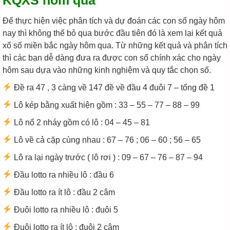
Để thực hiện việc phân tích và dự đoán các con số ngày hôm
nay thì không thể bỏ qua bước đầu tiên đó là xem lại kết quả
xổ số miền bắc ngày hôm qua. Từ những kết quả và phân tích
thì các bạn dễ dàng đưa ra được con số chính xác cho ngày
hôm sau dựa vào những kinh nghiệm và quy tắc chọn số.
Đề ra 47 , 3 càng về 147 đề về đầu 4 đuôi 7 – tổng đề 1
Lô kép bằng xuất hiện gồm : 33 – 55 – 77 – 88 – 99
Lô nổ 2 nháy gồm có lô : 04 – 45 – 81
Lô về cả cặp cùng nhau : 67 – 76 ; 06 – 60 ; 56 – 65
Lô ra lại ngày trước ( lô rơi ) : 09 – 67 – 76 – 87 – 94
Đầu lotto ra nhiều lô : đầu 6
Đầu lotto ra ít lô : đầu 2 câm
Đuôi lotto ra nhiều lô : đuôi 5
Đuôi lotto ra ít lô : đuôi 2 câm