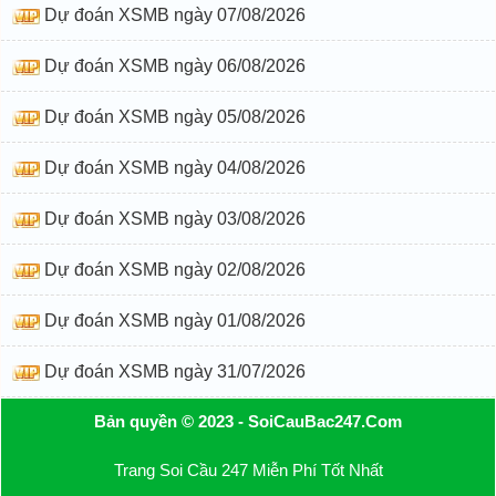
Dự đoán XSMB ngày 07/08/2026
Dự đoán XSMB ngày 06/08/2026
Dự đoán XSMB ngày 05/08/2026
Dự đoán XSMB ngày 04/08/2026
Dự đoán XSMB ngày 03/08/2026
Dự đoán XSMB ngày 02/08/2026
Dự đoán XSMB ngày 01/08/2026
Dự đoán XSMB ngày 31/07/2026
Bản quyền © 2023 - SoiCauBac247.Com
Trang Soi Cầu 247 Miễn Phí Tốt Nhất