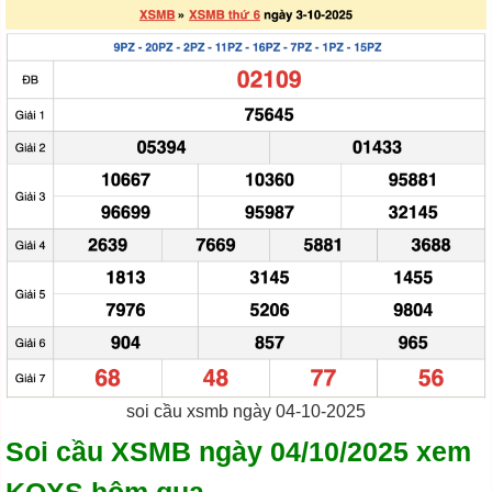
soi cầu xsmb ngày 04-10-2025
Soi cầu XSMB ngày 04/10/2025 xem
KQXS hôm qua