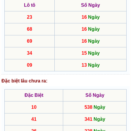
Lô tô
Số Ngày
23
16
Ngày
68
16
Ngày
69
16
Ngày
34
15
Ngày
09
13
Ngày
Đặc biệt lâu chưa ra:
Đặc Biệt
Số Ngày
10
538
Ngày
41
341
Ngày