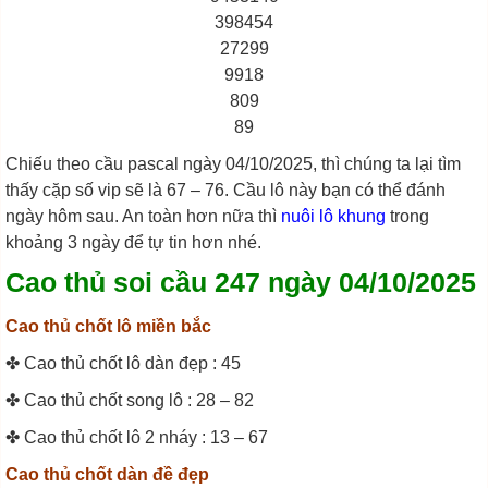
398454
27299
9918
809
89
Chiếu theo cầu pascal ngày 04/10/2025, thì chúng ta lại tìm
thấy cặp số vip sẽ là 67 – 76. Cầu lô này bạn có thể đánh
ngày hôm sau. An toàn hơn nữa thì
nuôi lô khung
trong
khoảng 3 ngày để tự tin hơn nhé.
Cao thủ soi cầu 247 ngày 04/10/2025
Cao thủ chốt lô miền bắc
✤ Cao thủ chốt lô dàn đẹp : 45
✤ Cao thủ chốt song lô : 28 – 82
✤ Cao thủ chốt lô 2 nháy : 13 – 67
Cao thủ chốt dàn đề đẹp