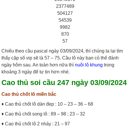
2377489
504127
54539
9982
870
57
Chiếu theo cầu pascal ngày 03/09/2024, thì chúng ta lại tìm
thấy cặp số vip sẽ là 57 – 75. Cầu lô này bạn có thể đánh
ngày hôm sau. An toàn hơn nữa thì
nuôi lô khung
trong
khoảng 3 ngày để tự tin hơn nhé.
Cao thủ soi cầu 247 ngày 03/09/2024
Cao thủ chốt lô miền bắc
♦ Cao thủ chốt lô dàn đẹp : 10 – 23 – 36 – 68
♦ Cao thủ chốt song lô : 89 – 98 ; 23 – 32
♦ Cao thủ chốt lô 2 nháy : 21 – 97