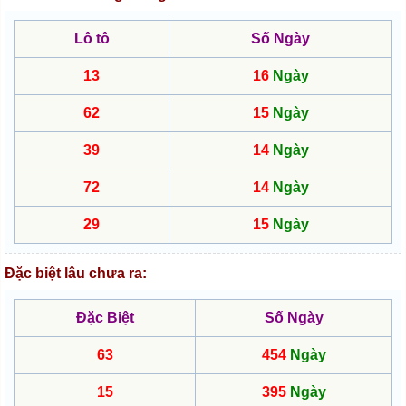
Lô tô
Số Ngày
13
16
Ngày
62
15
Ngày
39
14
Ngày
72
14
Ngày
29
15
Ngày
Đặc biệt lâu chưa ra:
Đặc Biệt
Số Ngày
63
454
Ngày
15
395
Ngày