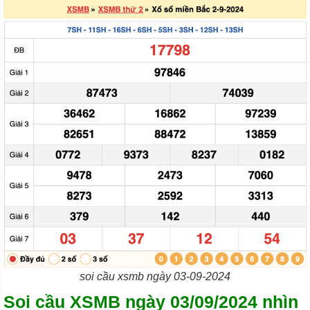
soi cầu xsmb ngày 03-09-2024
Soi cầu XSMB ngày 03/09/2024 nhìn