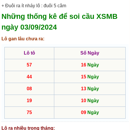
+ Đuôi ra ít nháy lô : đuôi 5 câm
Những thống kê để soi cầu XSMB
ngày 03/09/2024
Lô gan lâu chưa ra:
Lô tô
Số Ngày
57
16
Ngày
44
15
Ngày
08
13
Ngày
19
10
Ngày
75
09
Ngày
Lô ra nhiều trong tháng: