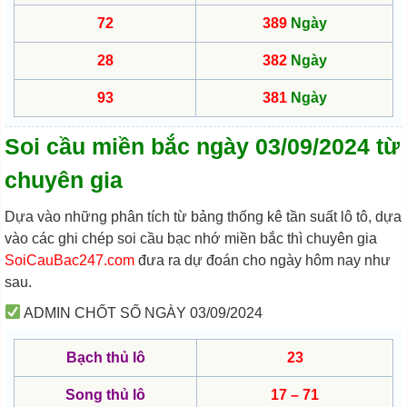
72
389
Ngày
28
382
Ngày
93
381
Ngày
Soi cầu miền bắc ngày 03/09/2024 từ
chuyên gia
Dựa vào những phân tích từ bảng thống kê tần suất lô tô, dựa
vào các ghi chép soi cầu bạc nhớ miền bắc thì chuyên gia
SoiCauBac247.com
đưa ra dự đoán cho ngày hôm nay như
sau.
ADMIN CHỐT SỐ NGÀY 03/09/2024
Bạch thủ lô
23
Song thủ lô
17 – 71