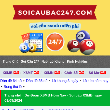
Trang Chủ
Soi Cầu 247
Nuôi Lô Khung
Kinh Nghiệm
XSMB
XSMT
XSMN
Chốt Số
Sổ Mơ
Dàn đề 64 số
⋆
Dàn đề 36 số
⋆
Lô khung 3 ngày
⋆
Lô kép hôm nay
⋆
Song thủ lô
⋆
Trang chủ
›
Dự Đoán XSMB Hôm Nay
›
Soi cầu XSMB ngày
03/09/2024