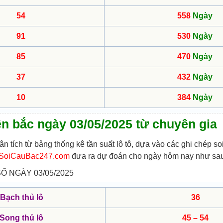
54
558
Ngày
91
530
Ngày
85
470
Ngày
37
432
Ngày
10
384
Ngày
ền bắc ngày 03/05/2025 từ chuyên gia
 tích từ bảng thống kê tần suất lô tô, dựa vào các ghi chép s
SoiCauBac247.com
đưa ra dự đoán cho ngày hôm nay như sa
Ố NGÀY 03/05/2025
Bạch thủ lô
36
Song thủ lô
45 – 54