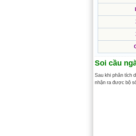
Soi cầu ngà
Sau khi phân tích 
nhận ra được bộ s