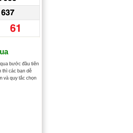
qua
 qua bước đầu tiên
 thì các bạn dễ
m và quy tắc chọn