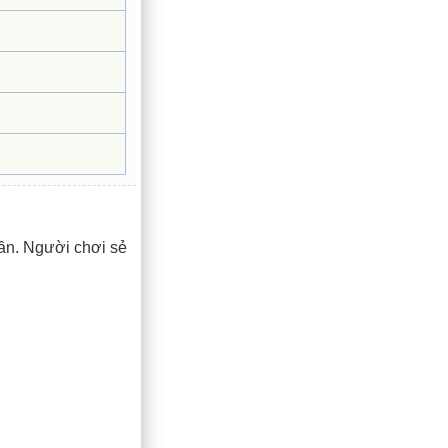
dần. Người chơi sẻ