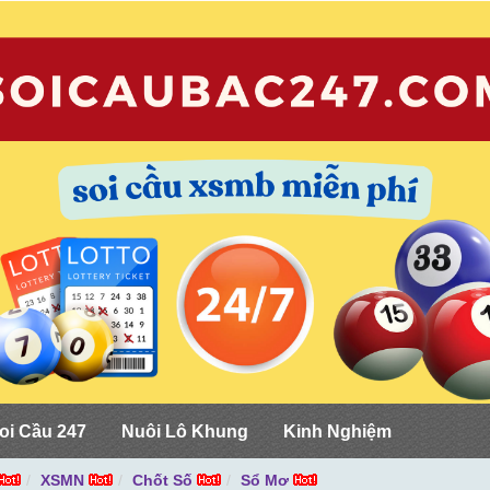
oi Cầu 247
Nuôi Lô Khung
Kinh Nghiệm
XSMN
Chốt Số
Sổ Mơ