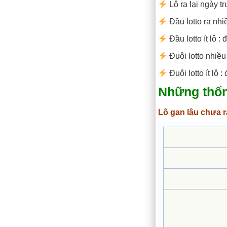
Lô ra lại ngày tr
Đầu lotto ra nhiề
Đầu lotto ít lô :
Đuôi lotto nhiều 
Đuôi lotto ít lô :
Những thốn
Lô gan lâu chưa r