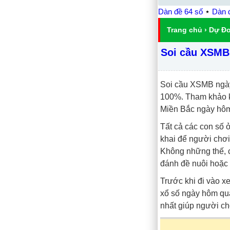
Dàn đề 64 số
⋆
Dàn 
Trang chủ
›
Dự Đ
Soi cầu XSMB
Soi cầu XSMB ngày
100%. Tham khảo kế
Miền Bắc ngày hôm 
Tất cả các con số
khai để người chơi
Không những thế, c
đánh đề nuôi hoặc 
Trước khi đi vào x
xổ số ngày hôm qu
nhất giúp người ch