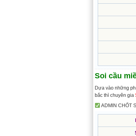
Soi cầu mi
Dựa vào những phân
bắc thì chuyên gia
ADMIN CHỐT S