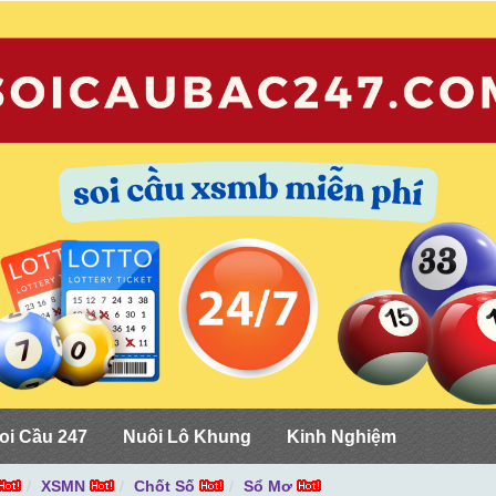
oi Cầu 247
Nuôi Lô Khung
Kinh Nghiệm
XSMN
Chốt Số
Sổ Mơ