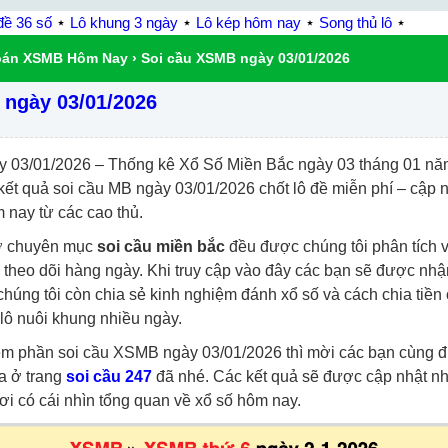
đề 36 số
⋆
Lô khung 3 ngày
⋆
Lô kép hôm nay
⋆
Song thủ lô
⋆
oán XSMB Hôm Nay
›
Soi cầu XSMB ngày 03/01/2026
 ngày 03/01/2026
 03/01/2026 – Thống kê Xổ Số Miền Bắc ngày 03 tháng 01 nă
t quả soi cầu MB ngày 03/01/2026 chốt lô đề miễn phí – cập n
nay từ các cao thủ.
 ở chuyên mục
soi cầu miền bắc
đều được chúng tôi phân tích v
 theo dõi hàng ngày. Khi truy cập vào đây các bạn sẽ được nhậ
húng tôi còn chia sẻ kinh nghiệm đánh xổ số và cách chia tiền
lô nuôi khung nhiều ngày.
em phần soi cầu XSMB ngày 03/01/2026 thì mời các bạn cùng đi
a ở trang
soi cầu 247
đã nhé. Các kết quả sẽ được cập nhật nh
ơi có cái nhìn tổng quan về xổ số hôm nay.