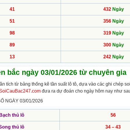
41
432
Ngày
51
356
Ngày
98
319
Ngày
89
300
Ngày
13
242
Ngày
ền bắc ngày 03/01/2026 từ chuyên gia
 tích từ bảng thống kê tần suất lô tô, dựa vào các ghi chép s
SoiCauBac247.com
đưa ra dự đoán cho ngày hôm nay như sa
Ố NGÀY 03/01/2026
Bạch thủ lô
56
Song thủ lô
34 – 43