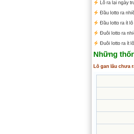
Lô ra lại ngày tr
Đầu lotto ra nhiề
Đầu lotto ra ít lô
Đuôi lotto ra nhi
Đuôi lotto ra ít l
Những thốn
Lô gan lâu chưa r