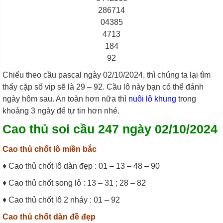
286714
04385
4713
184
92
Chiếu theo cầu pascal ngày 02/10/2024, thì chúng ta lại tìm
thấy cặp số vip sẽ là 29 – 92. Cầu lô này bạn có thể đánh
ngày hôm sau. An toàn hơn nữa thì
nuôi lô khung
trong
khoảng 3 ngày để tự tin hơn nhé.
Cao thủ soi cầu 247 ngày 02/10/2024
Cao thủ chốt lô miền bắc
♦ Cao thủ chốt lô dàn đẹp : 01 – 13 – 48 – 90
♦ Cao thủ chốt song lô : 13 – 31 ; 28 – 82
♦ Cao thủ chốt lô 2 nháy : 01 – 92
Cao thủ chốt dàn đề đẹp