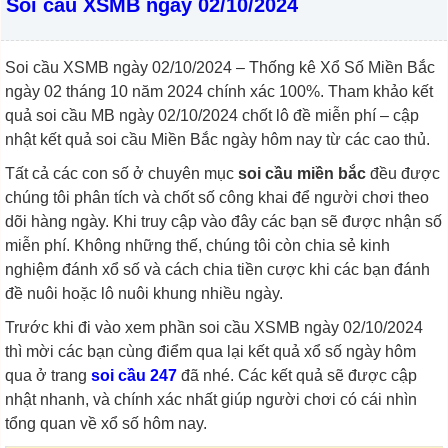
Soi cầu XSMB ngày 02/10/2024
Soi cầu XSMB ngày 02/10/2024 – Thống kê Xổ Số Miền Bắc
ngày 02 tháng 10 năm 2024 chính xác 100%. Tham khảo kết
quả soi cầu MB ngày 02/10/2024 chốt lô đề miễn phí – cập
nhật kết quả soi cầu Miền Bắc ngày hôm nay từ các cao thủ.
Tất cả các con số ở chuyên mục
soi cầu miền bắc
đều được
chúng tôi phân tích và chốt số công khai để người chơi theo
dõi hàng ngày. Khi truy cập vào đây các bạn sẽ được nhận số
miễn phí. Không những thế, chúng tôi còn chia sẻ kinh
nghiệm đánh xổ số và cách chia tiền cược khi các bạn đánh
đề nuôi hoặc lô nuôi khung nhiều ngày.
Trước khi đi vào xem phần soi cầu XSMB ngày 02/10/2024
thì mời các bạn cùng điểm qua lại kết quả xổ số ngày hôm
qua ở trang
soi cầu 247
đã nhé. Các kết quả sẽ được cập
nhật nhanh, và chính xác nhất giúp người chơi có cái nhìn
tổng quan về xổ số hôm nay.