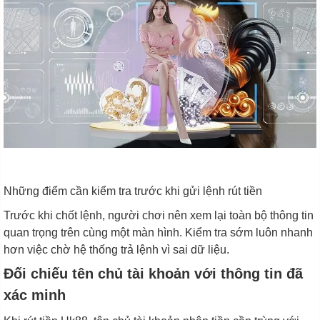
Những điểm cần kiểm tra trước khi gửi lệnh rút tiền
Trước khi chốt lệnh, người chơi nên xem lại toàn bộ thông tin
quan trọng trên cùng một màn hình. Kiểm tra sớm luôn nhanh
hơn việc chờ hệ thống trả lệnh vì sai dữ liệu.
Đối chiếu tên chủ tài khoản với thông tin đã
xác minh