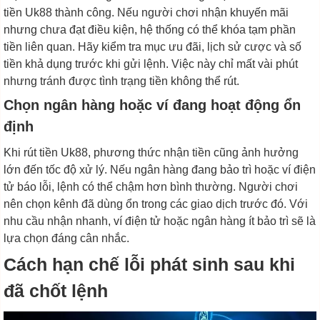
tiền Uk88 thành công. Nếu người chơi nhận khuyến mãi
nhưng chưa đạt điều kiện, hệ thống có thể khóa tạm phần
tiền liên quan. Hãy kiểm tra mục ưu đãi, lịch sử cược và số
tiền khả dụng trước khi gửi lệnh. Việc này chỉ mất vài phút
nhưng tránh được tình trạng tiền không thể rút.
Chọn ngân hàng hoặc ví đang hoạt động ổn
định
Khi rút tiền Uk88, phương thức nhận tiền cũng ảnh hưởng
lớn đến tốc độ xử lý. Nếu ngân hàng đang bảo trì hoặc ví điện
tử báo lỗi, lệnh có thể chậm hơn bình thường. Người chơi
nên chọn kênh đã dùng ổn trong các giao dịch trước đó. Với
nhu cầu nhận nhanh, ví điện tử hoặc ngân hàng ít bảo trì sẽ là
lựa chọn đáng cân nhắc.
Cách hạn chế lỗi phát sinh sau khi
đã chốt lệnh