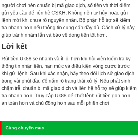
người chơi nên chuẩn bị mã giao dịch, số tiền và thời điểm
gửi yêu cầu để liên hệ CSKH. Không nên tự hủy hoặc gửi
lệnh mới khi chưa rõ nguyên nhân. Bộ phận hỗ trợ sẽ kiểm
tra nhanh hơn nếu thông tin cung cấp đầy đủ. Cách xử lý này
giúp tránh nhầm lẫn và bảo vệ dòng tiền tốt hơn.
Lời kết
Rút tiền Uk88 sẽ nhanh và ít lỗi hơn khi hội viên kiểm tra kỹ
thông tin nhận tiền, hạn mức và điều kiện vòng cược trước
khi gửi lệnh. Sau khi xác nhận, hãy theo dõi lịch sử giao dịch
trong vài phút đầu để nắm rõ trạng thái xử lý. Nếu phát sinh
chậm trễ, chuẩn bị mã giao dịch và liên hệ hỗ trợ sẽ giúp kiểm
tra nhanh hơn. Truy cập Uk88 để chốt lệnh rút tiền gọn hơn,
an toàn hơn và chủ động hơn sau mỗi phiên chơi.
Cùng chuyên mục