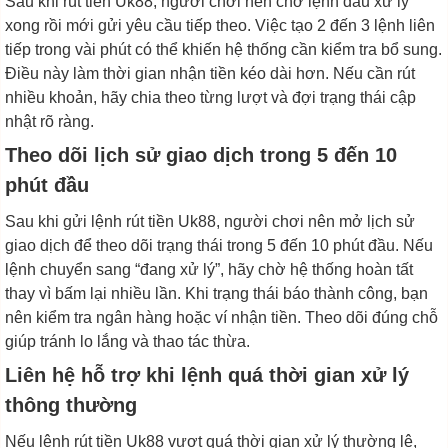
Sau khi rút tiền Uk88, người chơi nên chờ lệnh đầu xử lý
xong rồi mới gửi yêu cầu tiếp theo. Việc tạo 2 đến 3 lệnh liên
tiếp trong vài phút có thể khiến hệ thống cần kiểm tra bổ sung.
Điều này làm thời gian nhận tiền kéo dài hơn. Nếu cần rút
nhiều khoản, hãy chia theo từng lượt và đợi trạng thái cập
nhật rõ ràng.
Theo dõi lịch sử giao dịch trong 5 đến 10
phút đầu
Sau khi gửi lệnh rút tiền Uk88, người chơi nên mở lịch sử
giao dịch để theo dõi trạng thái trong 5 đến 10 phút đầu. Nếu
lệnh chuyển sang “đang xử lý”, hãy chờ hệ thống hoàn tất
thay vì bấm lại nhiều lần. Khi trạng thái báo thành công, bạn
nên kiểm tra ngân hàng hoặc ví nhận tiền. Theo dõi đúng chỗ
giúp tránh lo lắng và thao tác thừa.
Liên hệ hỗ trợ khi lệnh quá thời gian xử lý
thông thường
Nếu lệnh rút tiền Uk88 vượt quá thời gian xử lý thường lệ,