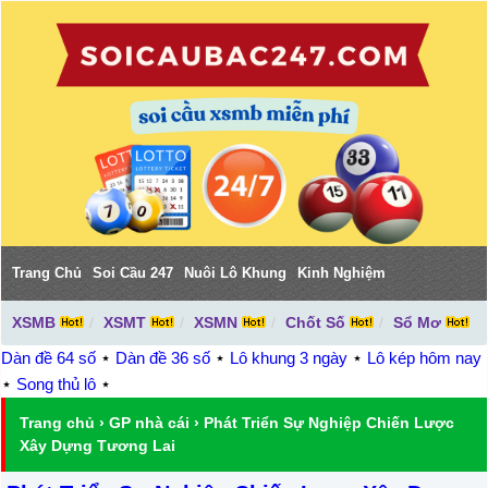
Trang Chủ
Soi Cầu 247
Nuôi Lô Khung
Kinh Nghiệm
XSMB
XSMT
XSMN
Chốt Số
Sổ Mơ
Dàn đề 64 số
⋆
Dàn đề 36 số
⋆
Lô khung 3 ngày
⋆
Lô kép hôm nay
⋆
Song thủ lô
⋆
Trang chủ
›
GP nhà cái
›
Phát Triển Sự Nghiệp Chiến Lược
Xây Dựng Tương Lai