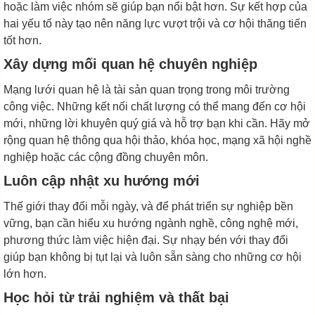
hoặc làm việc nhóm sẽ giúp bạn nổi bật hơn. Sự kết hợp của
hai yếu tố này tạo nên năng lực vượt trội và cơ hội thăng tiến
tốt hơn.
Xây dựng mối quan hệ chuyên nghiệp
Mạng lưới quan hệ là tài sản quan trọng trong môi trường
công việc. Những kết nối chất lượng có thể mang đến cơ hội
mới, những lời khuyên quý giá và hỗ trợ bạn khi cần. Hãy mở
rộng quan hệ thông qua hội thảo, khóa học, mạng xã hội nghề
nghiệp hoặc các cộng đồng chuyên môn.
Luôn cập nhật xu hướng mới
Thế giới thay đổi mỗi ngày, và để phát triển sự nghiệp bền
vững, bạn cần hiểu xu hướng ngành nghề, công nghệ mới,
phương thức làm việc hiện đại. Sự nhạy bén với thay đổi
giúp bạn không bị tụt lại và luôn sẵn sàng cho những cơ hội
lớn hơn.
Học hỏi từ trải nghiệm và thất bại