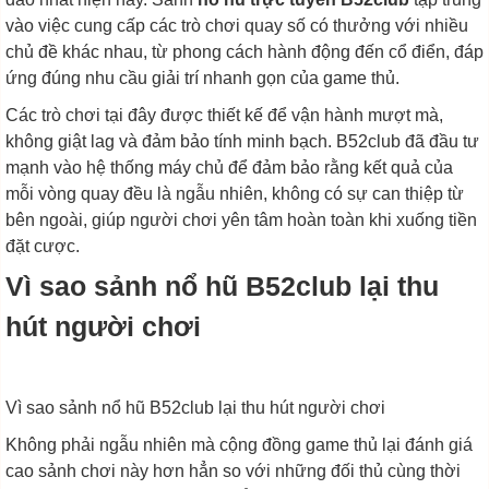
vào việc cung cấp các trò chơi quay số có thưởng với nhiều
chủ đề khác nhau, từ phong cách hành động đến cổ điển, đáp
ứng đúng nhu cầu giải trí nhanh gọn của game thủ.
Các trò chơi tại đây được thiết kế để vận hành mượt mà,
không giật lag và đảm bảo tính minh bạch. B52club đã đầu tư
mạnh vào hệ thống máy chủ để đảm bảo rằng kết quả của
mỗi vòng quay đều là ngẫu nhiên, không có sự can thiệp từ
bên ngoài, giúp người chơi yên tâm hoàn toàn khi xuống tiền
đặt cược.
Vì sao sảnh nổ hũ B52club lại thu
hút người chơi
Vì sao sảnh nổ hũ B52club lại thu hút người chơi
Không phải ngẫu nhiên mà cộng đồng game thủ lại đánh giá
cao sảnh chơi này hơn hẳn so với những đối thủ cùng thời