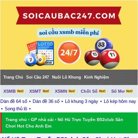
Trang Chủ
Soi Cầu 247
Nuôi Lô Khung
Kinh Nghiệm
XSMB
XSMT
XSMN
Chốt Số
Sổ Mơ
Dàn đề 64 số
⋆
Dàn đề 36 số
⋆
Lô khung 3 ngày
⋆
Lô kép hôm nay
⋆
Song thủ lô
⋆
Trang chủ
›
GP nhà cái
›
Nổ Hũ Trực Tuyến B52club Sân
Chơi Hot Cho Anh Em