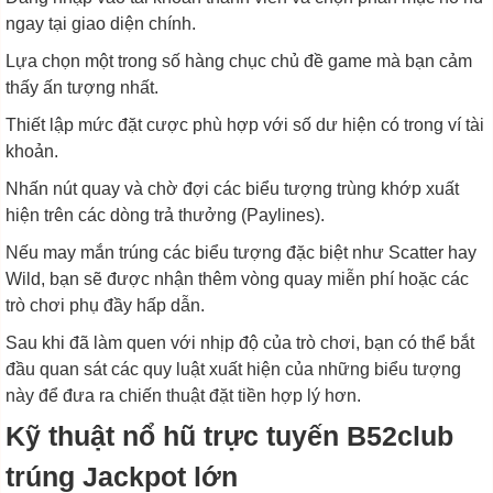
ngay tại giao diện chính.
Lựa chọn một trong số hàng chục chủ đề game mà bạn cảm
thấy ấn tượng nhất.
Thiết lập mức đặt cược phù hợp với số dư hiện có trong ví tài
khoản.
Nhấn nút quay và chờ đợi các biểu tượng trùng khớp xuất
hiện trên các dòng trả thưởng (Paylines).
Nếu may mắn trúng các biểu tượng đặc biệt như Scatter hay
Wild, bạn sẽ được nhận thêm vòng quay miễn phí hoặc các
trò chơi phụ đầy hấp dẫn.
Sau khi đã làm quen với nhịp độ của trò chơi, bạn có thể bắt
đầu quan sát các quy luật xuất hiện của những biểu tượng
này để đưa ra chiến thuật đặt tiền hợp lý hơn.
Kỹ thuật nổ hũ trực tuyến B52club
trúng Jackpot lớn