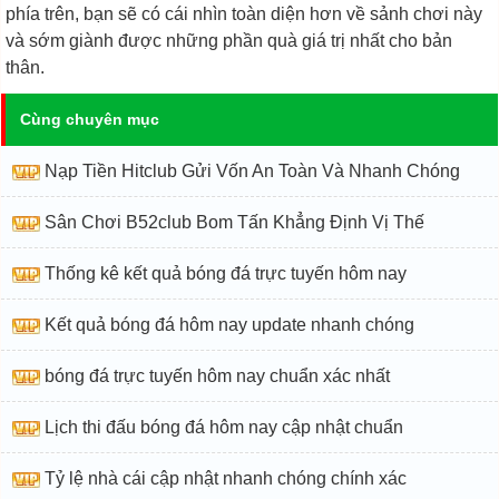
phía trên, bạn sẽ có cái nhìn toàn diện hơn về sảnh chơi này
và sớm giành được những phần quà giá trị nhất cho bản
thân.
Cùng chuyên mục
Nạp Tiền Hitclub Gửi Vốn An Toàn Và Nhanh Chóng
Sân Chơi B52club Bom Tấn Khẳng Định Vị Thế
Thống kê kết quả bóng đá trực tuyến hôm nay
Kết quả bóng đá hôm nay update nhanh chóng
bóng đá trực tuyến hôm nay chuẩn xác nhất
Lịch thi đấu bóng đá hôm nay cập nhật chuẩn
Tỷ lệ nhà cái cập nhật nhanh chóng chính xác