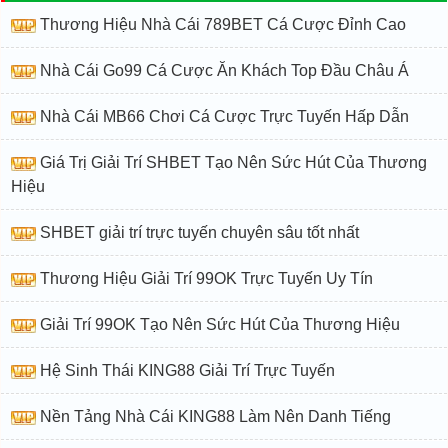
Thương Hiệu Nhà Cái 789BET Cá Cược Đỉnh Cao
Nhà Cái Go99 Cá Cược Ăn Khách Top Đầu Châu Á
Nhà Cái MB66 Chơi Cá Cược Trực Tuyến Hấp Dẫn
Giá Trị Giải Trí SHBET Tạo Nên Sức Hút Của Thương
Hiệu
SHBET giải trí trực tuyến chuyên sâu tốt nhất
Thương Hiệu Giải Trí 99OK Trực Tuyến Uy Tín
Giải Trí 99OK Tạo Nên Sức Hút Của Thương Hiệu
Hệ Sinh Thái KING88 Giải Trí Trực Tuyến
Nền Tảng Nhà Cái KING88 Làm Nên Danh Tiếng