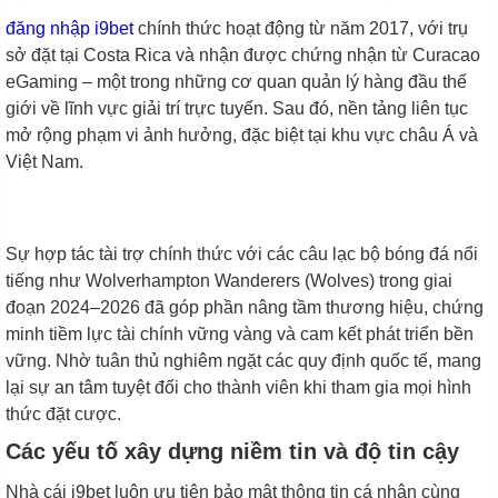
đăng nhập i9bet
chính thức hoạt động từ năm 2017, với trụ
sở đặt tại Costa Rica và nhận được chứng nhận từ Curacao
eGaming – một trong những cơ quan quản lý hàng đầu thế
giới về lĩnh vực giải trí trực tuyến. Sau đó, nền tảng liên tục
mở rộng phạm vi ảnh hưởng, đặc biệt tại khu vực châu Á và
Việt Nam.
Sự hợp tác tài trợ chính thức với các câu lạc bộ bóng đá nổi
tiếng như Wolverhampton Wanderers (Wolves) trong giai
đoạn 2024–2026 đã góp phần nâng tầm thương hiệu, chứng
minh tiềm lực tài chính vững vàng và cam kết phát triển bền
vững. Nhờ tuân thủ nghiêm ngặt các quy định quốc tế, mang
lại sự an tâm tuyệt đối cho thành viên khi tham gia mọi hình
thức đặt cược.
Các yếu tố xây dựng niềm tin và độ tin cậy
Nhà cái i9bet luôn ưu tiên bảo mật thông tin cá nhân cùng