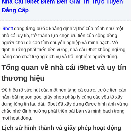
Nhà Cái i9bet Điểm Đến Giải Trí Trực Tuyến
Đẳng Cấp
i9bett
đang từng bước khẳng định vị thế của mình như một
nhà cái uy tín, trở thành lựa chọn ưu tiên của cộng đồng
người chơi đề cao tính chuyên nghiệp và minh bạch. Với
định hướng phát triển bền vững, nhà cái i9bet không ngừng
nâng cao chất lượng dịch vụ và trải nghiệm người dùng.
Tổng quan về nhà cái i9bet và uy tín
thương hiệu
Để hiểu rõ sức hút của một nền tảng cá cược, trước tiên cần
nắm bắt nguồn gốc, giấy phép pháp lý cùng các yếu tố xây
dựng lòng tin lâu dài. i9bet đã xây dựng được hình ảnh vững
chắc nhờ định hướng phát triển bài bản và minh bạch trong
mọi hoạt động.
Lịch sử hình thành và giấy phép hoạt động