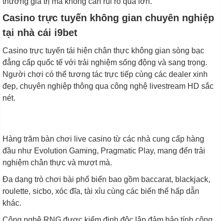
thưởng giá trị mà không cần rủi ro quá lớn.
Casino trực tuyến không gian chuyên nghiệp
tại nhà cái i9bet
Casino trực tuyến tái hiện chân thực không gian sòng bạc
đẳng cấp quốc tế với trải nghiệm sống động và sang trọng.
Người chơi có thể tương tác trực tiếp cùng các dealer xinh
đẹp, chuyên nghiệp thông qua công nghệ livestream HD sắc
nét.
Hàng trăm bàn chơi live casino từ các nhà cung cấp hàng
đầu như Evolution Gaming, Pragmatic Play, mang đến trải
nghiệm chân thực và mượt mà.
Đa dạng trò chơi bài phổ biến bao gồm baccarat, blackjack,
roulette, sicbo, xóc đĩa, tài xỉu cùng các biến thể hấp dẫn
khác.
Công nghệ RNG được kiểm định độc lập đảm bảo tính công