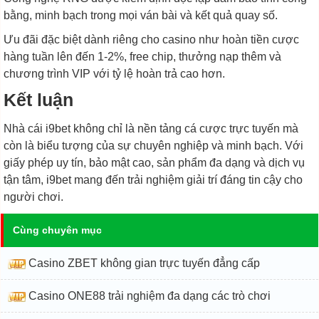
bằng, minh bạch trong mọi ván bài và kết quả quay số.
Ưu đãi đặc biệt dành riêng cho casino như hoàn tiền cược
hàng tuần lên đến 1-2%, free chip, thưởng nạp thêm và
chương trình VIP với tỷ lệ hoàn trả cao hơn.
Kết luận
Nhà cái i9bet không chỉ là nền tảng cá cược trực tuyến mà
còn là biểu tượng của sự chuyên nghiệp và minh bạch. Với
giấy phép uy tín, bảo mật cao, sản phẩm đa dạng và dịch vụ
tận tâm, i9bet mang đến trải nghiệm giải trí đáng tin cậy cho
người chơi.
Cùng chuyên mục
Casino ZBET không gian trực tuyến đẳng cấp
Casino ONE88 trải nghiệm đa dạng các trò chơi