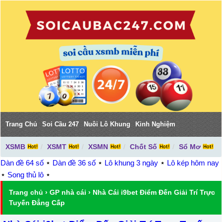
Trang Chủ
Soi Cầu 247
Nuôi Lô Khung
Kinh Nghiệm
XSMB
XSMT
XSMN
Chốt Số
Sổ Mơ
Dàn đề 64 số
⋆
Dàn đề 36 số
⋆
Lô khung 3 ngày
⋆
Lô kép hôm nay
⋆
Song thủ lô
⋆
Trang chủ
›
GP nhà cái
›
Nhà Cái i9bet Điểm Đến Giải Trí Trực
Tuyến Đẳng Cấp