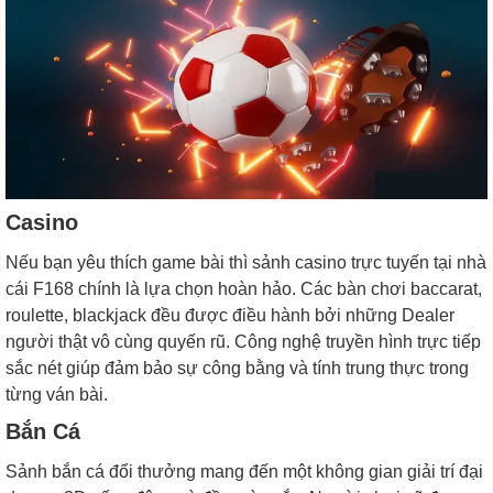
Casino
Nếu bạn yêu thích game bài thì sảnh casino trực tuyến tại nhà
cái F168 chính là lựa chọn hoàn hảo. Các bàn chơi baccarat,
roulette, blackjack đều được điều hành bởi những Dealer
người thật vô cùng quyến rũ. Công nghệ truyền hình trực tiếp
sắc nét giúp đảm bảo sự công bằng và tính trung thực trong
từng ván bài.
Bắn Cá
Sảnh bắn cá đổi thưởng mang đến một không gian giải trí đại