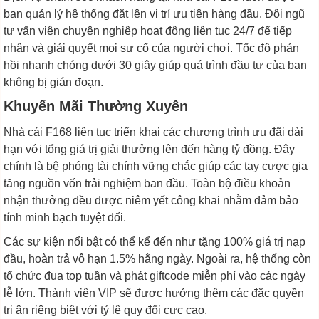
ban quản lý hệ thống đặt lên vị trí ưu tiên hàng đầu. Đội ngũ
tư vấn viên chuyên nghiệp hoạt động liên tục 24/7 để tiếp
nhận và giải quyết mọi sự cố của người chơi. Tốc độ phản
hồi nhanh chóng dưới 30 giây giúp quá trình đầu tư của bạn
không bị gián đoạn.
Khuyến Mãi Thường Xuyên
Nhà cái F168 liên tục triển khai các chương trình ưu đãi dài
hạn với tổng giá trị giải thưởng lên đến hàng tỷ đồng. Đây
chính là bệ phóng tài chính vững chắc giúp các tay cược gia
tăng nguồn vốn trải nghiệm ban đầu. Toàn bộ điều khoản
nhận thưởng đều được niêm yết công khai nhằm đảm bảo
tính minh bạch tuyệt đối.
Các sự kiện nổi bật có thể kể đến như tặng 100% giá trị nạp
đầu, hoàn trả vô hạn 1.5% hằng ngày. Ngoài ra, hệ thống còn
tổ chức đua top tuần và phát giftcode miễn phí vào các ngày
lễ lớn. Thành viên VIP sẽ được hưởng thêm các đặc quyền
tri ân riêng biệt với tỷ lệ quy đổi cực cao.