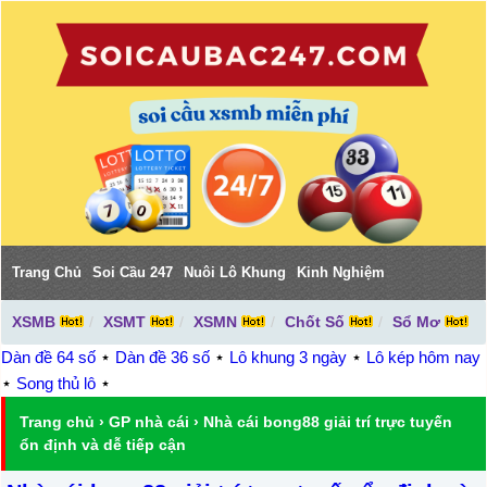
Trang Chủ
Soi Cầu 247
Nuôi Lô Khung
Kinh Nghiệm
XSMB
XSMT
XSMN
Chốt Số
Sổ Mơ
Dàn đề 64 số
⋆
Dàn đề 36 số
⋆
Lô khung 3 ngày
⋆
Lô kép hôm nay
⋆
Song thủ lô
⋆
Trang chủ
›
GP nhà cái
›
Nhà cái bong88 giải trí trực tuyến
ổn định và dễ tiếp cận