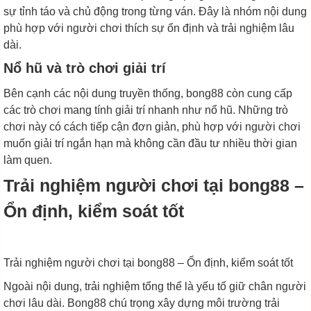
sự tỉnh táo và chủ động trong từng ván. Đây là nhóm nội dung
phù hợp với người chơi thích sự ổn định và trải nghiệm lâu
dài.
Nổ hũ và trò chơi giải trí
Bên cạnh các nội dung truyền thống, bong88 còn cung cấp
các trò chơi mang tính giải trí nhanh như nổ hũ. Những trò
chơi này có cách tiếp cận đơn giản, phù hợp với người chơi
muốn giải trí ngắn hạn mà không cần đầu tư nhiều thời gian
làm quen.
Trải nghiệm người chơi tại bong88 –
Ổn định, kiểm soát tốt
Trải nghiệm người chơi tại bong88 – Ổn định, kiểm soát tốt
Ngoài nội dung, trải nghiệm tổng thể là yếu tố giữ chân người
chơi lâu dài. Bong88 chú trọng xây dựng môi trường trải