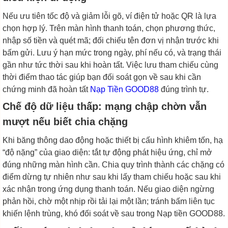
Nếu ưu tiên tốc độ và giảm lỗi gõ, ví điện tử hoặc QR là lựa
chọn hợp lý. Trên màn hình thanh toán, chọn phương thức,
nhập số tiền và quét mã; đối chiếu tên đơn vị nhận trước khi
bấm gửi. Lưu ý hạn mức trong ngày, phí nếu có, và trạng thái
gần như tức thời sau khi hoàn tất. Việc lưu tham chiếu cùng
thời điểm thao tác giúp bạn đối soát gọn về sau khi cần
chứng minh đã hoàn tất
Nạp Tiền GOOD88
đúng trình tự.
Chế độ dữ liệu thấp: mạng chập chờn vẫn
mượt nếu biết chia chặng
Khi băng thông dao động hoặc thiết bị cấu hình khiêm tốn, hạ
“độ nặng” của giao diện: tắt tự động phát hiệu ứng, chỉ mở
đúng những màn hình cần. Chia quy trình thành các chặng có
điểm dừng tự nhiên như sau khi lấy tham chiếu hoặc sau khi
xác nhận trong ứng dụng thanh toán. Nếu giao diện ngừng
phản hồi, chờ một nhịp rồi tải lại một lần; tránh bấm liên tục
khiến lệnh trùng, khó đối soát về sau trong Nạp tiền GOOD88.