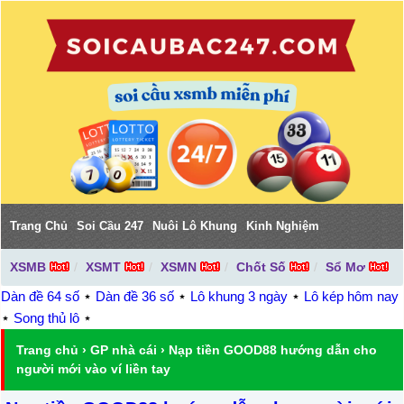
Trang Chủ
Soi Cầu 247
Nuôi Lô Khung
Kinh Nghiệm
XSMB
XSMT
XSMN
Chốt Số
Sổ Mơ
Dàn đề 64 số
⋆
Dàn đề 36 số
⋆
Lô khung 3 ngày
⋆
Lô kép hôm nay
⋆
Song thủ lô
⋆
Trang chủ
›
GP nhà cái
›
Nạp tiền GOOD88 hướng dẫn cho
người mới vào ví liền tay