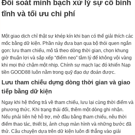
Đối soát minh bạch xử lý sự cố bình
tĩnh và tối ưu chi phí
Một giao dịch chỉ thật sự khép kín khi bạn có thể giải thích các
mốc bằng dữ kiện. Phần này đưa bạn qua bộ thói quen ngắn
gọn: lưu tham chiếu, mô tả theo dòng thời gian, chọn khung
giờ thuận lợi và sắp xếp “điểm neo” tâm lý để không vội vàng
khi mọi thứ chậm một nhịp. Chính sự mạch lạc đó khiến Nạp
tiền GOOD88 luôn nằm trong quỹ đạo dự đoán được.
Lưu tham chiếu dựng dòng thời gian và giao
tiếp bằng dữ kiện
Ngay khi hệ thống trả về tham chiếu, lưu lại cùng thời điểm và
phương thức. Khi trạng thái đổi, thêm một dòng ghi nhận.
Nếu phải liên hệ hỗ trợ, mở đầu bằng tham chiếu, nêu thời
điểm thao tác, thiết bị, ảnh chụp màn hình và những bước đã
thử. Câu chuyện dựa trên dữ kiện luôn đi thẳng vào giải