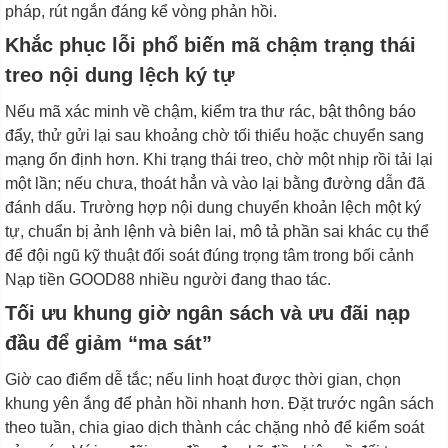
pháp, rút ngắn đáng kể vòng phản hồi.
Khắc phục lỗi phổ biến mã chậm trạng thái
treo nội dung lệch ký tự
Nếu mã xác minh về chậm, kiểm tra thư rác, bật thông báo
đẩy, thử gửi lại sau khoảng chờ tối thiểu hoặc chuyển sang
mạng ổn định hơn. Khi trạng thái treo, chờ một nhịp rồi tải lại
một lần; nếu chưa, thoát hẳn và vào lại bằng đường dẫn đã
đánh dấu. Trường hợp nội dung chuyển khoản lệch một ký
tự, chuẩn bị ảnh lệnh và biên lai, mô tả phần sai khác cụ thể
để đội ngũ kỹ thuật đối soát đúng trọng tâm trong bối cảnh
Nạp tiền GOOD88 nhiều người đang thao tác.
Tối ưu khung giờ ngân sách và ưu đãi nạp
đầu để giảm “ma sát”
Giờ cao điểm dễ tắc; nếu linh hoạt được thời gian, chọn
khung yên ắng để phản hồi nhanh hơn. Đặt trước ngân sách
theo tuần, chia giao dịch thành các chặng nhỏ để kiểm soát