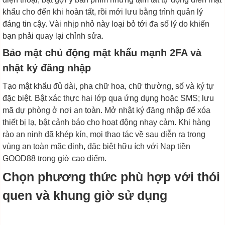
khẩu cho đến khi hoàn tất, rồi mới lưu bằng trình quản lý
đáng tin cậy. Vài nhịp nhỏ này loại bỏ tới đa số lý do khiến
bạn phải quay lại chỉnh sửa.
Bảo mật chủ động mật khẩu mạnh 2FA và
nhật ký đăng nhập
Tạo mật khẩu đủ dài, pha chữ hoa, chữ thường, số và ký tự
đặc biệt. Bật xác thực hai lớp qua ứng dụng hoặc SMS; lưu
mã dự phòng ở nơi an toàn. Mở nhật ký đăng nhập để xóa
thiết bị lạ, bật cảnh báo cho hoạt động nhạy cảm. Khi hàng
rào an ninh đã khép kín, mọi thao tác về sau diễn ra trong
vùng an toàn mặc định, đặc biệt hữu ích với Nạp tiền
GOOD88 trong giờ cao điểm.
Chọn phương thức phù hợp với thói
quen và khung giờ sử dụng