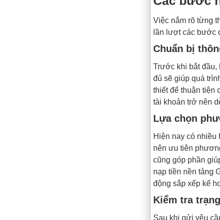
Các bước n
Việc nắm rõ từng t
lần lượt các bước 
Chuẩn bị thông
Trước khi bắt đầu, 
đủ sẽ giúp quá trì
thiết để thuận tiện
tài khoản trở nên 
Lựa chọn phư
Hiện nay có nhiều 
nên ưu tiên phương
cũng góp phần giúp
nạp tiền nền tảng 
động sắp xếp kế h
Kiểm tra trạng
Sau khi gửi yêu cầ