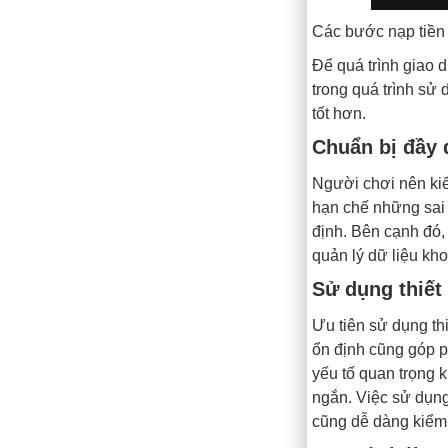
Các bước nạp tiền
Để quá trình giao 
trong quá trình sử 
tốt hơn.
Chuẩn bị đầy đ
Người chơi nên kiể
hạn chế những sai 
định. Bên cạnh đó, 
quản lý dữ liệu kh
Sử dụng thiết 
Ưu tiên sử dụng thi
ổn định cũng góp p
yếu tố quan trọng k
ngắn. Việc sử dụng
cũng dễ dàng kiểm 