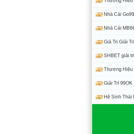
Thương Hiệu
Nhà Cái Go99
Nhà Cái MB66
Giá Trị Giải
SHBET giải trí
Thương Hiệu G
Giải Trí 99O
Hệ Sinh Thái 