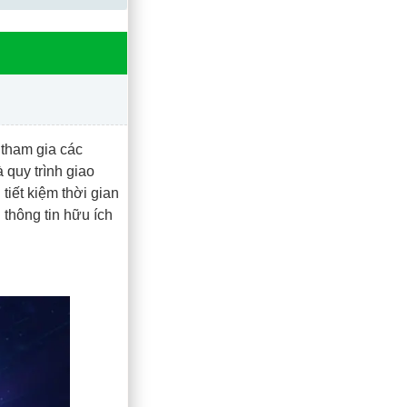
 tham gia các
 quy trình giao
tiết kiệm thời gian
thông tin hữu ích