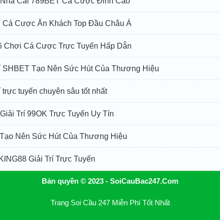
 Nhà Cái 789BET Cá Cược Đỉnh Cao
 Cá Cược Ăn Khách Top Đầu Châu Á
 Chơi Cá Cược Trực Tuyến Hấp Dẫn
 Trí SHBET Tạo Nên Sức Hút Của Thương Hiệu
 trực tuyến chuyên sâu tốt nhất
iải Trí 99OK Trực Tuyến Uy Tín
K Tạo Nên Sức Hút Của Thương Hiệu
KING88 Giải Trí Trực Tuyến
Bản quyền © 2023 - SoiCauBac247.Com
Trang Soi Cầu 247 Miễn Phí Tốt Nhất