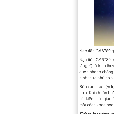
Nạp tiền GA6789 g
Nạp tiền GA6789 m
tảng. Quá trình th
quen nhanh chóng.
hình thức phù hợp 
Bên cạnh sự tiện l
hơn. Khi chuẩn bị đ
tiết kiệm thời gian
một cách khoa học