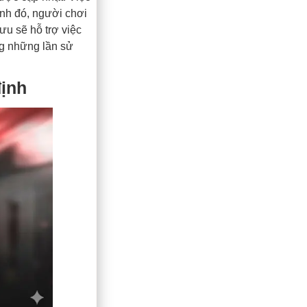
ạnh đó, người chơi
lưu sẽ hỗ trợ việc
ng những lần sử
định