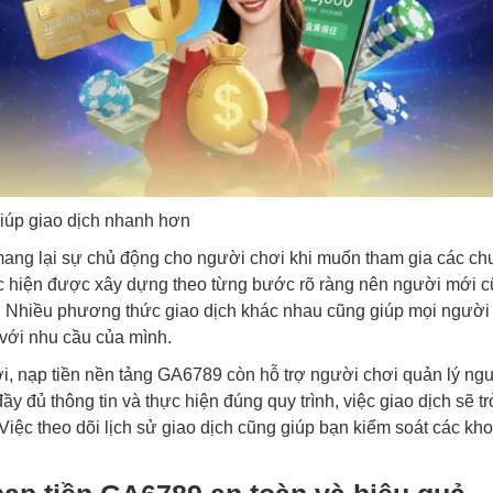
iúp giao dịch nhanh hơn
ang lại sự chủ động cho người chơi khi muốn tham gia các ch
ực hiện được xây dựng theo từng bước rõ ràng nên người mới c
 Nhiều phương thức giao dịch khác nhau cũng giúp mọi người
với nhu cầu của mình.
ợi, nạp tiền nền tảng GA6789 còn hỗ trợ người chơi quản lý ng
ầy đủ thông tin và thực hiện đúng quy trình, việc giao dịch sẽ 
. Việc theo dõi lịch sử giao dịch cũng giúp bạn kiểm soát các kh
.