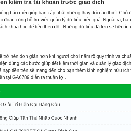
uen kiểm tra tài khoản trước giao dịch
hông báo mới giúp bạn cập nhật những thay đổi cần thiết. Chủ đ
i đoạn cũng hỗ trợ việc quản lý dữ liệu hiệu quả. Ngoài ra, bạn
ách khoa học để tiện theo dõi. Những dữ liệu đã lưu sẽ hữu ích
 trở nên đơn giản hơn khi người chơi nắm rõ quy trình và chuẩ
 hiện đúng các bước giúp tiết kiệm thời gian và quản lý giao dị
 nạp tiền trên sẽ mang đến cho bạn thêm kinh nghiệm hữu ích t
ền tại GA6789 diễn ra thuận lợi.
c
 Giải Trí Hiện Đại Hàng Đầu
Liêng Giúp Tân Thủ Nhập Cuộc Nhanh