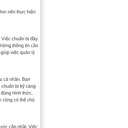
chơi nên thực hiện
. Việc chuẩn bị đầy
những thông tin cần
 giúp việc quản lý
ầu cá nhân. Bạn
 chuẩn bị kỹ càng
 đúng hình thức,
i cũng có thể chủ
được cập nhật. Việc