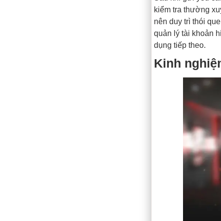
kiểm tra thường xu
nên duy trì thói qu
quản lý tài khoản 
dụng tiếp theo.
Kinh nghiệ