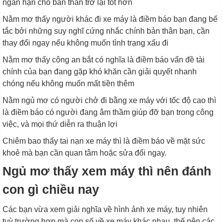
ngắn hạn cho bản thân trở lại tốt hơn
Nằm mơ thấy người khác đi xe máy là điềm báo bạn đang bế
tắc bởi những suy nghĩ cứng nhắc chính bản thân bạn, cần
thay đổi ngay nếu không muốn tình trạng xấu đi
Nằm mơ thấy công an bắt có nghĩa là điềm báo vấn đề tài
chính của bạn đang gặp khó khăn cần giải quyết nhanh
chóng nếu không muốn mất tiền thêm
Nằm ngủ mơ có người chở đi bằng xe máy với tốc độ cao thì
là điềm báo có người đang âm thầm giúp đỡ bạn trong công
việc, và mọi thứ diễn ra thuận lợi
Chiêm bao thấy tai nạn xe máy thì là điềm báo về mặt sức
khoẻ mà bạn cần quan tâm hoặc sửa đổi ngay.
Ngủ mơ thấy xem máy thì nên đánh
con gì chiều nay
Các bạn vừa xem giải nghĩa về hình ảnh xe máy, tuy nhiên
tuỳ trường hợp mà con số về xe máy khác nhau, thế nên các