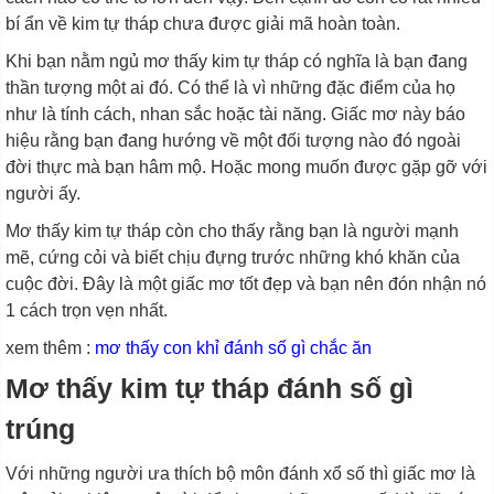
bí ẩn về kim tự tháp chưa được giải mã hoàn toàn.
Khi bạn nằm ngủ mơ thấy kim tự tháp có nghĩa là bạn đang
thần tượng một ai đó. Có thể là vì những đặc điểm của họ
như là tính cách, nhan sắc hoặc tài năng. Giấc mơ này báo
hiệu rằng bạn đang hướng về một đối tượng nào đó ngoài
đời thực mà bạn hâm mộ. Hoặc mong muốn được gặp gỡ với
người ấy.
Mơ thấy kim tự tháp còn cho thấy rằng bạn là người mạnh
mẽ, cứng cỏi và biết chịu đựng trước những khó khăn của
cuộc đời. Đây là một giấc mơ tốt đẹp và bạn nên đón nhận nó
1 cách trọn vẹn nhất.
xem thêm :
mơ thấy con khỉ đánh số gì chắc ăn
Mơ thấy kim tự tháp đánh số gì
trúng
Với những người ưa thích bộ môn đánh xổ số thì giấc mơ là