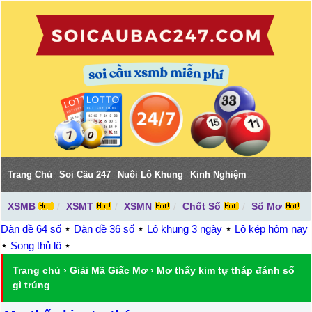
Trang Chủ
Soi Cầu 247
Nuôi Lô Khung
Kinh Nghiệm
XSMB
XSMT
XSMN
Chốt Số
Sổ Mơ
Dàn đề 64 số
⋆
Dàn đề 36 số
⋆
Lô khung 3 ngày
⋆
Lô kép hôm nay
⋆
Song thủ lô
⋆
Trang chủ
›
Giải Mã Giấc Mơ
›
Mơ thấy kim tự tháp đánh số
gì trúng