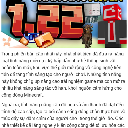
Trong phiên bản cập nhật này, nhà phát triển đã đưa ra hàng
loạt tính năng mới cực kỳ hấp dẫn như hệ thống sinh vật
hoàn toàn mới, khu vực thế giới mở rộng và công nghệ tiên
tiến để tăng tính sáng tạo cho người chơi. Những tính năng
này không chỉ giúp nâng cao trải nghiệm game mà còn mở ra
nhiều khả năng sáng tác vô hạn, khơi nguồn cảm hứng cho
cộng đồng Minecraft.
Ngoài ra, tính năng nâng cấp đồ họa và âm thanh đã đạt đến
trình độ cao cấp, tạo ra bối cảnh sống động chân thực hơn và
thúc đẩy sự đắm chìm của người chơi trong thế giới ảo. Các
nhà thiết kế đã lắng nghe ý kiến cộng đồng để tối ưu hóa các