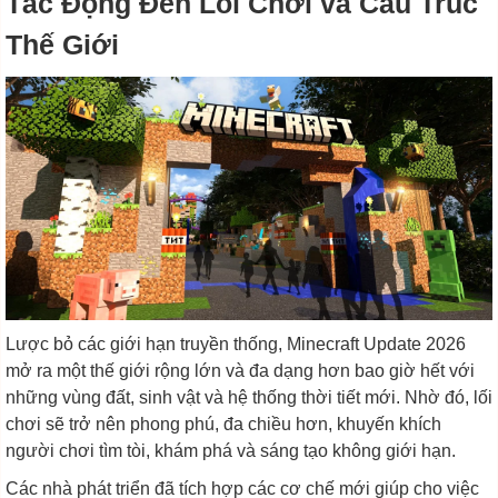
Tác Động Đến Lối Chơi và Cấu Trúc
Thế Giới
Lược bỏ các giới hạn truyền thống, Minecraft Update 2026
mở ra một thế giới rộng lớn và đa dạng hơn bao giờ hết với
những vùng đất, sinh vật và hệ thống thời tiết mới. Nhờ đó, lối
chơi sẽ trở nên phong phú, đa chiều hơn, khuyến khích
người chơi tìm tòi, khám phá và sáng tạo không giới hạn.
Các nhà phát triển đã tích hợp các cơ chế mới giúp cho việc