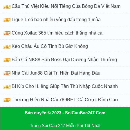
Cầu Thủ Việt Kiều Nổi Tiếng Của Bóng Đá Việt Nam
Ligue 1 có bao nhiêu vòng đấu trong 1 mùa
Cùng Xoilac 365 tìm hiểu cách thắng nhà cái
Kèo Châu Âu Có Tính Bù Giờ Không
Bắn Cá NK88 Săn Boss Đại Dương Nhận Thưởng
Nhà Cái Jun88 Giải Trí Hiện Đại Hàng Đầu
Bí Kíp Chơi Liêng Giúp Tân Thủ Nhập Cuộc Nhanh
Thương Hiệu Nhà Cái 789BET Cá Cược Đỉnh Cao
Bản quyền © 2023 - SoiCauBac247.Com
Trang Soi Cầu 247 Miễn Phí Tốt Nhất