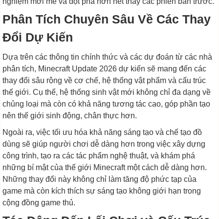
nghiệm mới mẻ và đột phá hơn hết thảy các phiên bản trước.
Phân Tích Chuyên Sâu Về Các Thay
Đổi Dự Kiến
Dựa trên các thông tin chính thức và các dự đoán từ các nhà
phân tích, Minecraft Update 2026 dự kiến sẽ mang đến các
thay đổi sâu rộng về cơ chế, hệ thống vật phẩm và cấu trúc
thế giới. Cụ thể, hệ thống sinh vật mới không chỉ đa dạng về
chủng loại mà còn có khả năng tương tác cao, góp phần tạo
nên thế giới sinh động, chân thực hơn.
Ngoài ra, việc tối ưu hóa khả năng sáng tạo và chế tạo đồ
dùng sẽ giúp người chơi dễ dàng hơn trong việc xây dựng
công trình, tạo ra các tác phẩm nghệ thuật, và khám phá
những bí mật của thế giới Minecraft một cách dễ dàng hơn.
Những thay đổi này không chỉ làm tăng độ phức tạp của
game mà còn kích thích sự sáng tạo không giới hạn trong
cộng đồng game thủ.