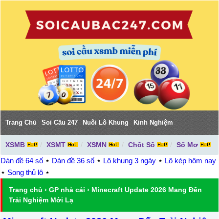
Trang Chủ
Soi Cầu 247
Nuôi Lô Khung
Kinh Nghiệm
XSMB
XSMT
XSMN
Chốt Số
Sổ Mơ
Dàn đề 64 số
⋆
Dàn đề 36 số
⋆
Lô khung 3 ngày
⋆
Lô kép hôm nay
⋆
Song thủ lô
⋆
Trang chủ
›
GP nhà cái
›
Minecraft Update 2026 Mang Đến
Trải Nghiệm Mới Lạ