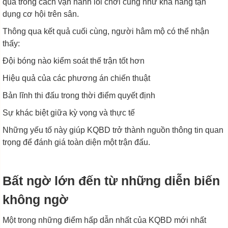
quả trong cách vận hành lối chơi cũng như khả năng tận
dụng cơ hội trên sân.
Thông qua kết quả cuối cùng, người hâm mộ có thể nhận
thấy:
Đội bóng nào kiểm soát thế trận tốt hơn
Hiệu quả của các phương án chiến thuật
Bản lĩnh thi đấu trong thời điểm quyết định
Sự khác biệt giữa kỳ vọng và thực tế
Những yếu tố này giúp KQBD trở thành nguồn thông tin quan
trọng để đánh giá toàn diện một trận đấu.
Bất ngờ lớn đến từ những diễn biến
không ngờ
Một trong những điểm hấp dẫn nhất của KQBD mới nhất