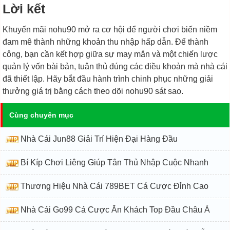
Lời kết
Khuyến mãi nohu90 mở ra cơ hội để người chơi biến niềm
đam mê thành những khoản thu nhập hấp dẫn. Để thành
công, bạn cần kết hợp giữa sự may mắn và một chiến lược
quản lý vốn bài bản, tuân thủ đúng các điều khoản mà nhà cái
đã thiết lập. Hãy bắt đầu hành trình chinh phục những giải
thưởng giá trị bằng cách theo dõi nohu90 sát sao.
Cùng chuyên mục
Nhà Cái Jun88 Giải Trí Hiện Đại Hàng Đầu
Bí Kíp Chơi Liêng Giúp Tân Thủ Nhập Cuộc Nhanh
Thương Hiệu Nhà Cái 789BET Cá Cược Đỉnh Cao
Nhà Cái Go99 Cá Cược Ăn Khách Top Đầu Châu Á