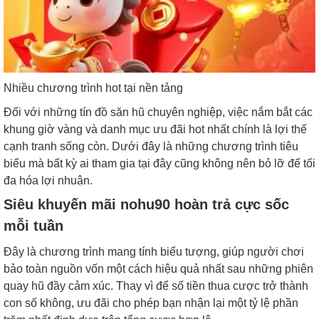
Nhiều chương trình hot tại nền tảng
Đối với những tín đồ săn hũ chuyên nghiệp, việc nắm bắt các
khung giờ vàng và danh mục ưu đãi hot nhất chính là lợi thế
cạnh tranh sống còn. Dưới đây là những chương trình tiêu
biểu mà bất kỳ ai tham gia tại đây cũng không nên bỏ lỡ để tối
đa hóa lợi nhuận.
Siêu khuyến mãi nohu90 hoàn trả cực sốc
mỗi tuần
Đây là chương trình mang tính biểu tượng, giúp người chơi
bảo toàn nguồn vốn một cách hiệu quả nhất sau những phiên
quay hũ đầy cảm xúc. Thay vì để số tiền thua cược trở thành
con số không, ưu đãi cho phép bạn nhận lại một tỷ lệ phần