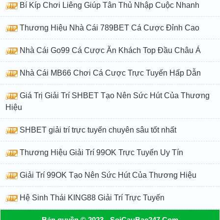
Bí Kíp Chơi Liêng Giúp Tân Thủ Nhập Cuộc Nhanh
Thương Hiệu Nhà Cái 789BET Cá Cược Đỉnh Cao
Nhà Cái Go99 Cá Cược Ăn Khách Top Đầu Châu Á
Nhà Cái MB66 Chơi Cá Cược Trực Tuyến Hấp Dẫn
Giá Trị Giải Trí SHBET Tạo Nên Sức Hút Của Thương
Hiệu
SHBET giải trí trực tuyến chuyên sâu tốt nhất
Thương Hiệu Giải Trí 99OK Trực Tuyến Uy Tín
Giải Trí 99OK Tạo Nên Sức Hút Của Thương Hiệu
Hệ Sinh Thái KING88 Giải Trí Trực Tuyến
Bản quyền © 2023 - SoiCauBac247.Com