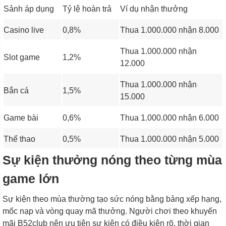
Sảnh áp dụng
Tỷ lệ hoàn trả
Ví dụ nhận thưởng
Casino live
0,8%
Thua 1.000.000 nhận 8.000
Thua 1.000.000 nhận
Slot game
1,2%
12.000
Thua 1.000.000 nhận
Bắn cá
1,5%
15.000
Game bài
0,6%
Thua 1.000.000 nhận 6.000
Thể thao
0,5%
Thua 1.000.000 nhận 5.000
Sự kiện thưởng nóng theo từng mùa
game lớn
Sự kiện theo mùa thường tạo sức nóng bằng bảng xếp hạng,
mốc nạp và vòng quay mã thưởng. Người chơi theo khuyến
mãi B52club nên ưu tiên sự kiện có điều kiện rõ, thời gian