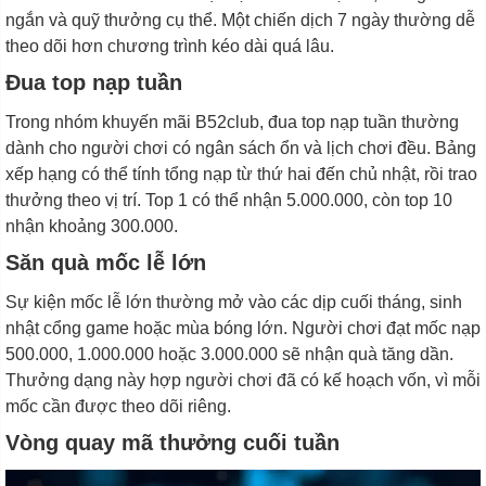
ngắn và quỹ thưởng cụ thể. Một chiến dịch 7 ngày thường dễ
theo dõi hơn chương trình kéo dài quá lâu.
Đua top nạp tuần
Trong nhóm khuyến mãi B52club, đua top nạp tuần thường
dành cho người chơi có ngân sách ổn và lịch chơi đều. Bảng
xếp hạng có thể tính tổng nạp từ thứ hai đến chủ nhật, rồi trao
thưởng theo vị trí. Top 1 có thể nhận 5.000.000, còn top 10
nhận khoảng 300.000.
Săn quà mốc lễ lớn
Sự kiện mốc lễ lớn thường mở vào các dịp cuối tháng, sinh
nhật cổng game hoặc mùa bóng lớn. Người chơi đạt mốc nạp
500.000, 1.000.000 hoặc 3.000.000 sẽ nhận quà tăng dần.
Thưởng dạng này hợp người chơi đã có kế hoạch vốn, vì mỗi
mốc cần được theo dõi riêng.
Vòng quay mã thưởng cuối tuần