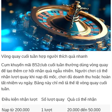
Vòng quay cuối tuần hợp người thích quà nhanh
Cụm khuyến mãi B52club cuối tuần thường dùng vòng quay
để tạo thêm cơ hội nhận quà ngẫu nhiên. Người chơi có thể
nhận lượt quay khi nạp đủ mốc, chơi đủ doanh thu hoặc hoàn
tất nhiệm vụ ngày. Bảng này chỉ mô tả thể lệ vòng quay cuối
tuần.
Điều kiện nhận lượt
Số lượt quay
Quà có thể nhận
Nạp từ 200.000
1 lượt
20.000 đến 50.000