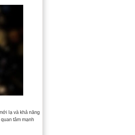
mới lạ và khả năng
ự quan tâm mạnh