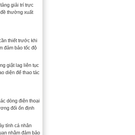
ng giải trí trực
 đề thường xuất
n thiết trước khi
ằm đảm bảo tốc độ
 giật lag liên tục
ao diện để thao tác
ác dòng điện thoại
ương đối ổn định
áy tính cá nhân
 quan nhằm đảm bảo