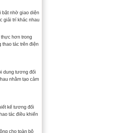
 bật nhờ giao diện
 giải trí khác nhau
 thực hơn trong
 thao tác trên điện
ội dung tương đối
 nhau nhằm tạo cảm
iết kế tương đối
hao tác điều khiển
động cho toàn bộ