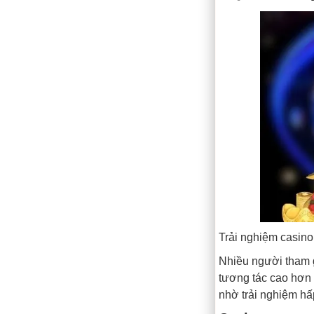
Trải nghiệm casino
Nhiều người tham g
tương tác cao hơn
nhờ trải nghiệm hấ