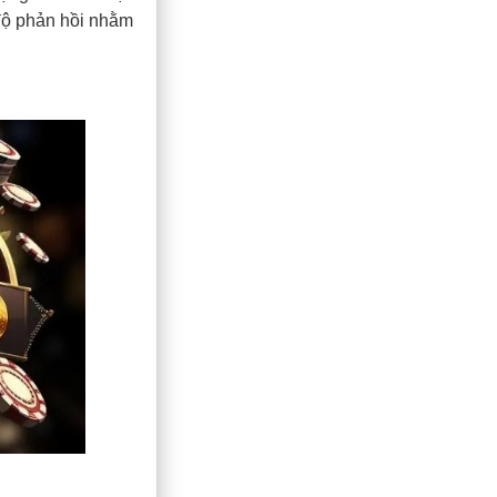
 độ phản hồi nhằm