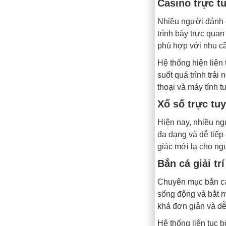
Casino trực t
Nhiều người đánh g
trình bày trực quan
phù hợp với nhu cầ
Hệ thống hiện liên
suốt quá trình trải
thoại và máy tính t
Xổ số trực tu
Hiện nay, nhiều ng
đa dạng và dễ tiếp
giác mới lạ cho n
Bắn cá giải trí
Chuyên mục bắn cá
sống động và bắt m
khá đơn giản và dễ
Hệ thống liên tục 