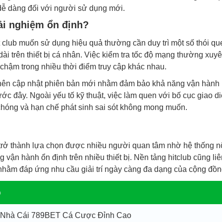
dễ dàng đối với người sử dụng mới.
ải nghiệm ổn định?
 club muốn sử dụng hiệu quả thường cần duy trì một số thói qu
dài trên thiết bị cá nhân. Việc kiểm tra tốc độ mạng thường xuy
 chậm trong nhiều thời điểm truy cập khác nhau.
ên cập nhật phiên bản mới nhằm đảm bảo khả năng vận hành lu
ước đây. Ngoài yếu tố kỹ thuật, việc làm quen với bố cục giao d
chóng và hạn chế phát sinh sai sót không mong muốn.
 trở thành lựa chọn được nhiều người quan tâm nhờ hệ thống n
vận hành ổn định trên nhiều thiết bị. Nền tảng hitclub cũng liên
nhằm đáp ứng nhu cầu giải trí ngày càng đa dạng của cộng đồ
c
 Nhà Cái 789BET Cá Cược Đỉnh Cao