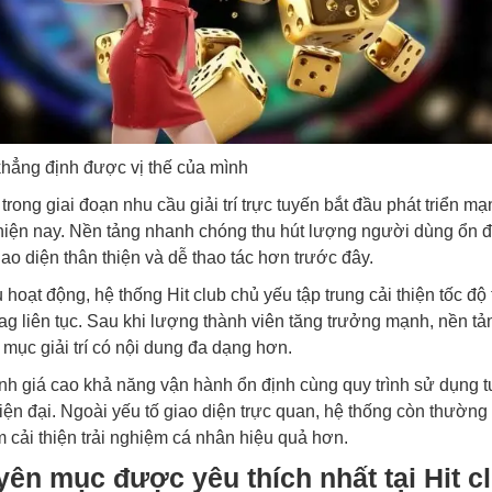
khẳng định được vị thế của mình
trong giai đoạn nhu cầu giải trí trực tuyến bắt đầu phát triển mạn
hiện nay. Nền tảng nhanh chóng thu hút lượng người dùng ổn đ
o diện thân thiện và dễ thao tác hơn trước đây.
 hoạt động, hệ thống Hit club chủ yếu tập trung cải thiện tốc đ
 lag liên tục. Sau khi lượng thành viên tăng trưởng mạnh, nền t
mục giải trí có nội dung đa dạng hơn.
h giá cao khả năng vận hành ổn định cùng quy trình sử dụng t
 hiện đại. Ngoài yếu tố giao diện trực quan, hệ thống còn thườn
 cải thiện trải nghiệm cá nhân hiệu quả hơn.
ên mục được yêu thích nhất tại Hit c