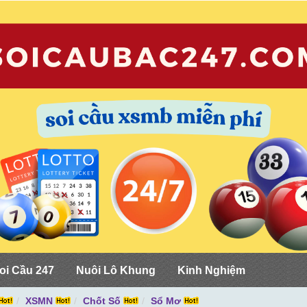
oi Cầu 247
Nuôi Lô Khung
Kinh Nghiệm
XSMN
Chốt Số
Sổ Mơ