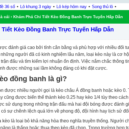
đề 36 số
⋆
Lô khung 3 ngày
⋆
Lô kép hôm nay
⋆
Song thủ lô
⋆
à cái
›
Khám Phá Chi Tiết Kèo Đồng Banh Trực Tuyến Hấp Dẫn
 Tiết Kèo Đồng Banh Trực Tuyến Hấp Dẫn
ợc đánh giá cao bởi tính cân bằng và phù hợp với nhiều đối 
 những người đã có kinh nghiệm lâu năm, loại kèo này là cơ hội
 trận đấu và tìm kiếm lợi nhuận ổn định. Việc nắm chắc thông ti
ánh được những sai lầm không đáng có khi đặt cược.
èo đồng banh là gì?
n được nhiều người gọi là kèo châu Á đồng banh hoặc kèo 0. 
y cũng được biến thể thành kèo 0.25 hay kèo 1/4 tùy theo cách 
c sử dụng trong những trận đấu mà hai đội bóng được đánh gi
có sự chênh lệch quá lớn về phong độ, đội hình hay lịch sử đố
 kèo là loại bỏ khả năng hòa theo nghĩa truyền thống. Người c
ả năng là thắng hoặc thua theo kèo đã chọn. Trong trường hợp tr