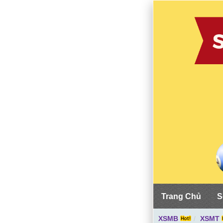
Trang Chủ
S
XSMB
XSMT