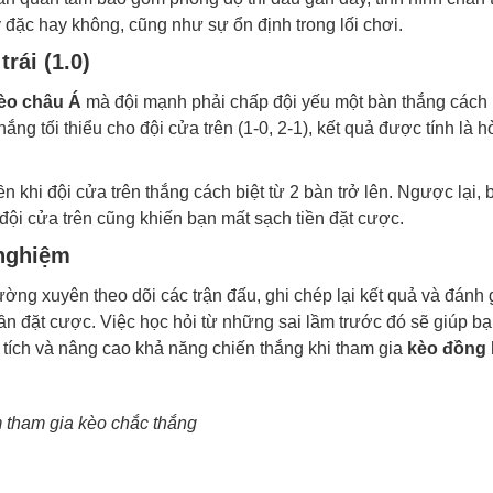
ày đặc hay không, cũng như sự ổn định trong lối chơi.
rái (1.0)
èo châu Á
mà đội mạnh phải chấp đội yếu một bàn thắng cách b
thắng tối thiểu cho đội cửa trên (1-0, 2-1), kết quả được tính là
ền khi đội cửa trên thắng cách biệt từ 2 bàn trở lên. Ngược lại, 
đội cửa trên cũng khiến bạn mất sạch tiền đặt cược.
 nghiệm
ng xuyên theo dõi các trận đấu, ghi chép lại kết quả và đánh g
ần đặt cược. Việc học hỏi từ những sai lầm trước đó sẽ giúp 
 tích và nâng cao khả năng chiến thắng khi tham gia
kèo đồng
 tham gia kèo chắc thắng