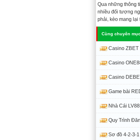
Qua những thông ti
nhiều đối tượng ng
phải, kèo mang lại 
Cùng chuyên mụ
Casino ZBET k
Casino ONE88 
Casino DEBET
Game bài RED8
Nhà Cái LV88 
Quy Trình Đă
Sơ đồ 4-2-3-1 