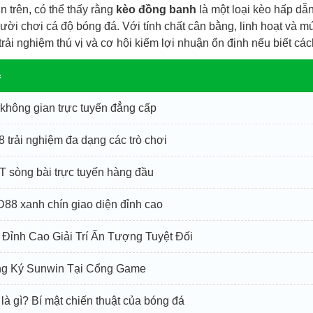
n trên, có thể thấy rằng
kèo đồng banh
là một loại kèo hấp dẫ
ười chơi cá độ bóng đá. Với tính chất cân bằng, linh hoạt và mứ
trải nghiệm thú vị và cơ hội kiếm lợi nhuận ổn định nếu biết các
c
hông gian trực tuyến đẳng cấp
trải nghiệm đa dạng các trò chơi
 sòng bài trực tuyến hàng đầu
8 xanh chín giao diện đỉnh cao
Đỉnh Cao Giải Trí Ấn Tượng Tuyệt Đối
ng Ký Sunwin Tại Cổng Game
là gì? Bí mật chiến thuật của bóng đá