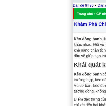
Dàn đề 64 số
⋆
Dàn 
Trang chủ
›
GP nh
Khám Phá Chi
Kèo đồng banh
đư
khác nhau. Đối với
khả năng phân tích
đầu sẽ giúp bạn tr
Khái quát k
Kèo đồng banh
cò
trường hợp, kèo nà
Về cơ bản, kèo đượ
tương đồng, không 
Điểm đặc trưng của
chỉ xét đến hai kh