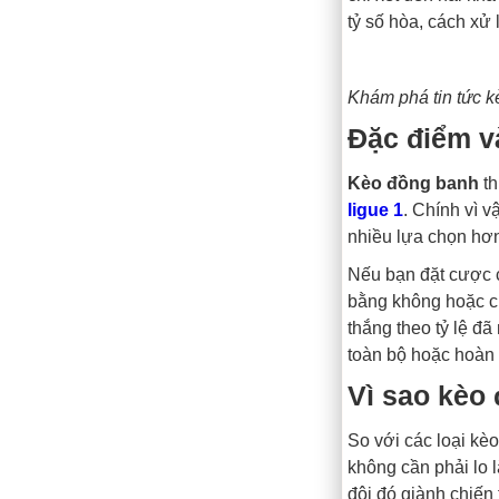
tỷ số hòa, cách xử 
Khám phá tin tức k
Đặc điểm v
Kèo đồng banh
th
ligue 1
. Chính vì 
nhiều lựa chọn hơ
Nếu bạn đặt cược c
bằng không hoặc ch
thắng theo tỷ lệ đã
toàn bộ hoặc hoàn 
Vì sao kèo
So với các loại kè
không cần phải lo 
đội đó giành chiến 