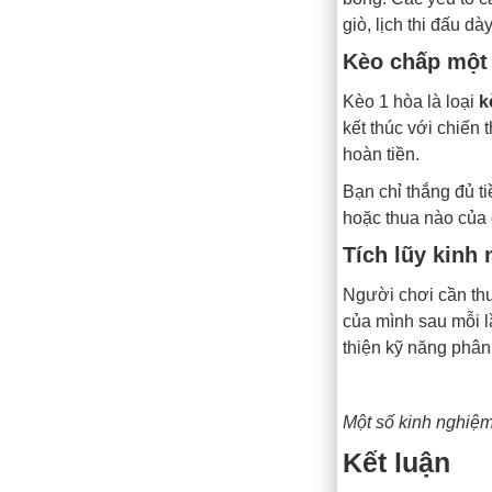
giò, lịch thi đấu d
Kèo chấp một t
Kèo 1 hòa là loại
k
kết thúc với chiến 
hoàn tiền.
Bạn chỉ thắng đủ ti
hoặc thua nào của 
Tích lũy kinh
Người chơi cần thườ
của mình sau mỗi l
thiện kỹ năng phân
Một số kinh nghiệm
Kết luận