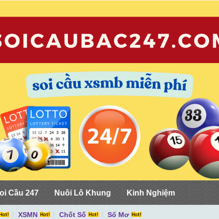
oi Cầu 247
Nuôi Lô Khung
Kinh Nghiệm
XSMN
Chốt Số
Sổ Mơ