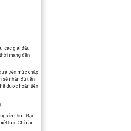
ư các giải đấu
 thời mang đến
 dựa trên mức chấp
 sẽ nhận đủ tiền
 thể được hoàn tiền
n
 người chơi. Bạn
iệt lớn. Chỉ cần