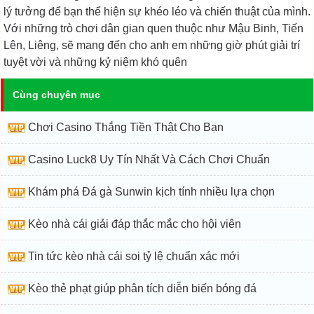
lý tưởng để bạn thể hiện sự khéo léo và chiến thuật của mình.
Với những trò chơi dân gian quen thuộc như Mậu Binh, Tiến
Lên, Liêng, sẽ mang đến cho anh em những giờ phút giải trí
tuyệt vời và những kỷ niệm khó quên
Cùng chuyên mục
Chơi Casino Thắng Tiền Thật Cho Bạn
Casino Luck8 Uy Tín Nhất Và Cách Chơi Chuẩn
Khám phá Đá gà Sunwin kịch tính nhiều lựa chọn
Kèo nhà cái giải đáp thắc mắc cho hội viên
Tin tức kèo nhà cái soi tỷ lệ chuẩn xác mới
Kèo thẻ phạt giúp phân tích diễn biến bóng đá