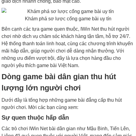
giao dịch nhanh chóng, bảo mật cao.
Khám phá sơ lược cổng game bài uy tín
Bên cạnh các tựa game quen thuộc, IWin Net thu hút người
chơi nhờ dịch vụ chăm sóc khách hàng tận tâm, hỗ trợ 24/7.
Hệ thống thanh toán linh hoạt, cùng các chương trình khuyến
mãi hấp dẫn, giúp người chơi dễ dàng nhận thưởng. Với
những ưu điểm vượt trội, đây là lựa chọn hàng đầu cho
người yêu thích game bài Việt Nam.
Dòng game bài dân gian thu hút
lượng lớn người chơi
Dưới đây là tổng hợp những game bài đẳng cấp thu hút
người chơi. Mời các bạn cùng xem:
Sự quen thuộc hấp dẫn
Các trò chơi IWin Net bài dân gian như Mậu Binh, Tiến Lên,
Liêng đã quá quen thuộc với người Việt, mang đến cảm giác