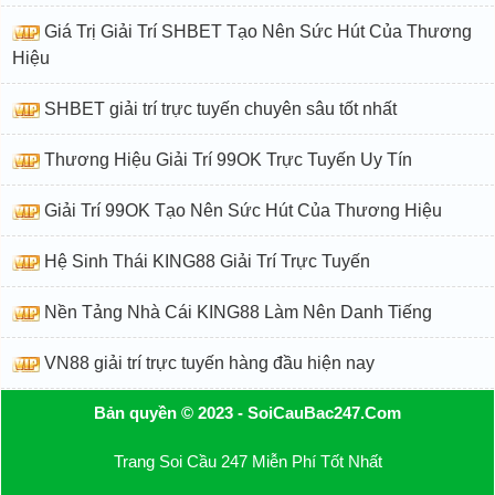
Giá Trị Giải Trí SHBET Tạo Nên Sức Hút Của Thương
Hiệu
SHBET giải trí trực tuyến chuyên sâu tốt nhất
Thương Hiệu Giải Trí 99OK Trực Tuyến Uy Tín
Giải Trí 99OK Tạo Nên Sức Hút Của Thương Hiệu
Hệ Sinh Thái KING88 Giải Trí Trực Tuyến
Nền Tảng Nhà Cái KING88 Làm Nên Danh Tiếng
VN88 giải trí trực tuyến hàng đầu hiện nay
Bản quyền © 2023 - SoiCauBac247.Com
Trang Soi Cầu 247 Miễn Phí Tốt Nhất