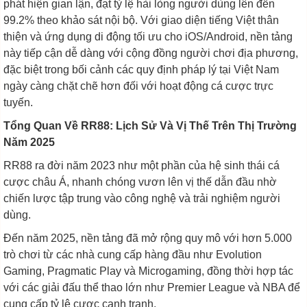
phát hiện gian lận, đạt tỷ lệ hài lòng người dùng lên đến
99.2% theo khảo sát nội bộ. Với giao diện tiếng Việt thân
thiện và ứng dụng di động tối ưu cho iOS/Android, nền tảng
này tiếp cận dễ dàng với cộng đồng người chơi địa phương,
đặc biệt trong bối cảnh các quy định pháp lý tại Việt Nam
ngày càng chặt chẽ hơn đối với hoạt động cá cược trực
tuyến.
Tổng Quan Về RR88: Lịch Sử Và Vị Thế Trên Thị Trường
Năm 2025
RR88 ra đời năm 2023 như một phần của hệ sinh thái cá
cược châu Á, nhanh chóng vươn lên vị thế dẫn đầu nhờ
chiến lược tập trung vào công nghệ và trải nghiệm người
dùng.
Đến năm 2025, nền tảng đã mở rộng quy mô với hơn 5.000
trò chơi từ các nhà cung cấp hàng đầu như Evolution
Gaming, Pragmatic Play và Microgaming, đồng thời hợp tác
với các giải đấu thể thao lớn như Premier League và NBA để
cung cấp tỷ lệ cược cạnh tranh.