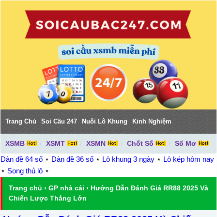
Trang Chủ
Soi Cầu 247
Nuôi Lô Khung
Kinh Nghiệm
XSMB
XSMT
XSMN
Chốt Số
Sổ Mơ
Dàn đề 64 số
⋆
Dàn đề 36 số
⋆
Lô khung 3 ngày
⋆
Lô kép hôm nay
⋆
Song thủ lô
⋆
Trang chủ
›
GP nhà cái
›
Hướng Dẫn Đánh Giá RR88 2025 Và
Chiến Lược Thắng Lớn