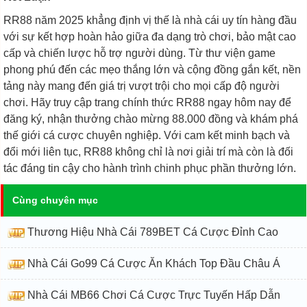
RR88 năm 2025 khẳng định vị thế là nhà cái uy tín hàng đầu
với sự kết hợp hoàn hảo giữa đa dạng trò chơi, bảo mật cao
cấp và chiến lược hỗ trợ người dùng. Từ thư viện game
phong phú đến các mẹo thắng lớn và cộng đồng gắn kết, nền
tảng này mang đến giá trị vượt trội cho mọi cấp độ người
chơi. Hãy truy cập trang chính thức RR88 ngay hôm nay để
đăng ký, nhận thưởng chào mừng 88.000 đồng và khám phá
thế giới cá cược chuyên nghiệp. Với cam kết minh bạch và
đổi mới liên tục, RR88 không chỉ là nơi giải trí mà còn là đối
tác đáng tin cậy cho hành trình chinh phục phần thưởng lớn.
Cùng chuyên mục
Thương Hiệu Nhà Cái 789BET Cá Cược Đỉnh Cao
Nhà Cái Go99 Cá Cược Ăn Khách Top Đầu Châu Á
Nhà Cái MB66 Chơi Cá Cược Trực Tuyến Hấp Dẫn