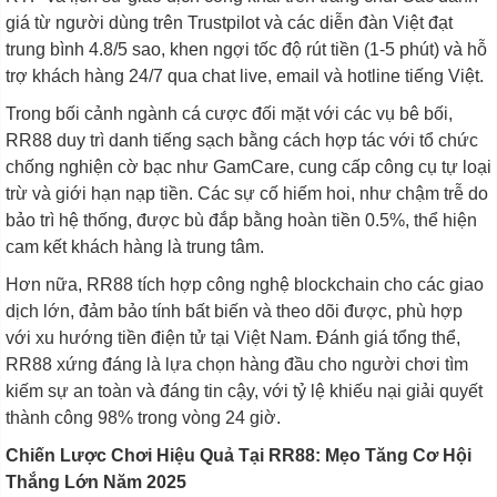
giá từ người dùng trên Trustpilot và các diễn đàn Việt đạt
trung bình 4.8/5 sao, khen ngợi tốc độ rút tiền (1-5 phút) và hỗ
trợ khách hàng 24/7 qua chat live, email và hotline tiếng Việt.
Trong bối cảnh ngành cá cược đối mặt với các vụ bê bối,
RR88 duy trì danh tiếng sạch bằng cách hợp tác với tổ chức
chống nghiện cờ bạc như GamCare, cung cấp công cụ tự loại
trừ và giới hạn nạp tiền. Các sự cố hiếm hoi, như chậm trễ do
bảo trì hệ thống, được bù đắp bằng hoàn tiền 0.5%, thể hiện
cam kết khách hàng là trung tâm.
Hơn nữa, RR88 tích hợp công nghệ blockchain cho các giao
dịch lớn, đảm bảo tính bất biến và theo dõi được, phù hợp
với xu hướng tiền điện tử tại Việt Nam. Đánh giá tổng thể,
RR88 xứng đáng là lựa chọn hàng đầu cho người chơi tìm
kiếm sự an toàn và đáng tin cậy, với tỷ lệ khiếu nại giải quyết
thành công 98% trong vòng 24 giờ.
Chiến Lược Chơi Hiệu Quả Tại RR88: Mẹo Tăng Cơ Hội
Thắng Lớn Năm 2025