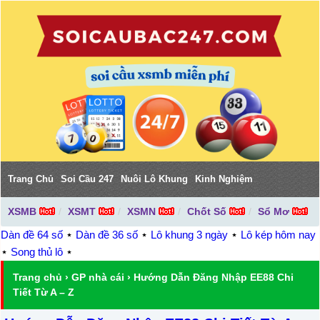
Trang Chủ
Soi Cầu 247
Nuôi Lô Khung
Kinh Nghiệm
XSMB
XSMT
XSMN
Chốt Số
Sổ Mơ
Dàn đề 64 số
⋆
Dàn đề 36 số
⋆
Lô khung 3 ngày
⋆
Lô kép hôm nay
⋆
Song thủ lô
⋆
Trang chủ
›
GP nhà cái
›
Hướng Dẫn Đăng Nhập EE88 Chi
Tiết Từ A – Z