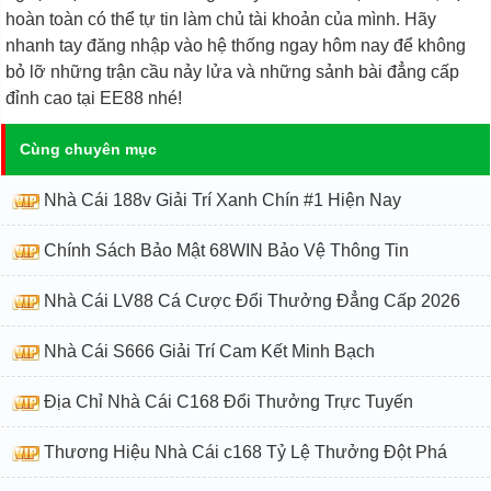
hoàn toàn có thể tự tin làm chủ tài khoản của mình. Hãy
nhanh tay đăng nhập vào hệ thống ngay hôm nay để không
bỏ lỡ những trận cầu nảy lửa và những sảnh bài đẳng cấp
đỉnh cao tại EE88 nhé!
Cùng chuyên mục
Nhà Cái 188v Giải Trí Xanh Chín #1 Hiện Nay
Chính Sách Bảo Mật 68WIN Bảo Vệ Thông Tin
Nhà Cái LV88 Cá Cược Đổi Thưởng Đẳng Cấp 2026
Nhà Cái S666 Giải Trí Cam Kết Minh Bạch
Địa Chỉ Nhà Cái C168 Đổi Thưởng Trực Tuyến
Thương Hiệu Nhà Cái c168 Tỷ Lệ Thưởng Đột Phá