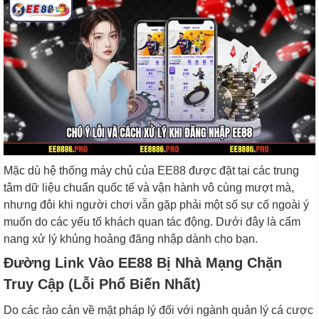
Mặc dù hệ thống máy chủ của EE88 được đặt tại các trung
tâm dữ liệu chuẩn quốc tế và vận hành vô cùng mượt mà,
nhưng đôi khi người chơi vẫn gặp phải một số sự cố ngoài ý
muốn do các yếu tố khách quan tác động. Dưới đây là cẩm
nang xử lý khủng hoảng đăng nhập dành cho bạn.
Đường Link Vào EE88 Bị Nhà Mạng Chặn
Truy Cập (Lỗi Phổ Biến Nhất)
Do các rào cản về mặt pháp lý đối với ngành quản lý cá cược