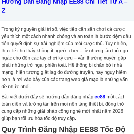
Hướng Dẫn Đăng Nhập EE88 Chi Tiết Từ A –
Z
Trong kỷ nguyên giải trí số, việc tiếp cận sân chơi cá cược
yêu thích một cách nhanh chóng và an toàn là bước đệm đầu
tiên quyết định sự trải nghiệm của mỗi cược thủ. Tuy nhiên,
thực tế cho thấy không ít người chơi – từ những tân thủ ngơ
ngác cho đến các tay chơi kỳ cựu – vẫn thường xuyên gặp
phải những trở ngại phiền toái. Hệ thống bị chặn bởi nhà
mạng, hiện tượng giật lag do đường truyền, hay nguy hiểm
hơn là rơi vào bẫy của các trang web giả mạo là những vấn
đề nhức nhối.
Bài viết dưới đây sẽ hướng dẫn đăng nhập
ee88
một cách
toàn diện và tường tận trên mọi nền tảng thiết bị, đồng thời
cung cấp những giải pháp công nghệ mới nhất năm 2026
giúp bạn tối ưu hóa tốc độ truy cập.
Quy Trình Đăng Nhập EE88 Tốc Độ