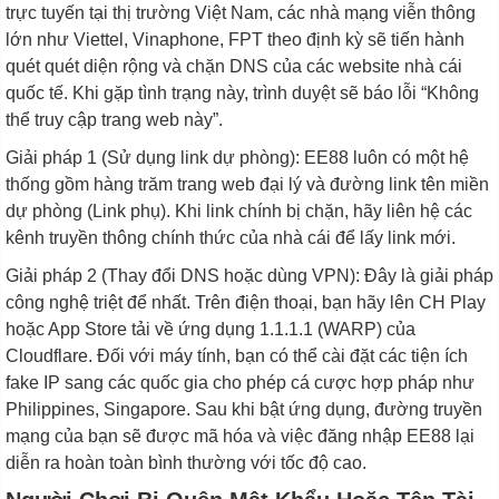
trực tuyến tại thị trường Việt Nam, các nhà mạng viễn thông
lớn như Viettel, Vinaphone, FPT theo định kỳ sẽ tiến hành
quét quét diện rộng và chặn DNS của các website nhà cái
quốc tế. Khi gặp tình trạng này, trình duyệt sẽ báo lỗi “Không
thể truy cập trang web này”.
Giải pháp 1 (Sử dụng link dự phòng): EE88 luôn có một hệ
thống gồm hàng trăm trang web đại lý và đường link tên miền
dự phòng (Link phụ). Khi link chính bị chặn, hãy liên hệ các
kênh truyền thông chính thức của nhà cái để lấy link mới.
Giải pháp 2 (Thay đổi DNS hoặc dùng VPN): Đây là giải pháp
công nghệ triệt để nhất. Trên điện thoại, bạn hãy lên CH Play
hoặc App Store tải về ứng dụng 1.1.1.1 (WARP) của
Cloudflare. Đối với máy tính, bạn có thể cài đặt các tiện ích
fake IP sang các quốc gia cho phép cá cược hợp pháp như
Philippines, Singapore. Sau khi bật ứng dụng, đường truyền
mạng của bạn sẽ được mã hóa và việc đăng nhập EE88 lại
diễn ra hoàn toàn bình thường với tốc độ cao.