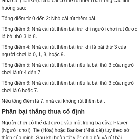
Nhà cái (Banker): Nhà cái có thể rút thêm bài trong các tình
huống sau:
Tổng điểm từ 0 đến 2: Nhà cái rút thêm bài.
Tổng điểm 3: Nhà cái rút thêm bài trừ khi người chơi rút được
lá bài thứ 3 là 8.
Tổng điểm 4: Nhà cái rút thêm bài trừ khi lá bài thứ 3 của
người chơi là 0, 1, 8, hoặc 9.
Tổng điểm 5: Nhà cái rút thêm bài nếu lá bài thứ 3 của người
chơi là từ 4 đến 7.
Tổng điểm 6: Nhà cái rút thêm bài nếu lá bài thứ 3 của người
chơi là 6 hoặc 7.
Nếu tổng điểm là 7, nhà cái không rút thêm bài.
Phân bại thắng thua cố định
Người chơi có thể đặt cược vào một trong ba cửa: Player
(Người chơi), Tie (Hòa) hoặc Banker (Nhà cái) tùy theo sở
thích của mình. Sau khi hoàn tất việc chia bài và rút bài,