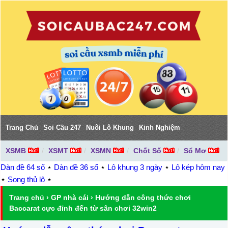
Trang Chủ
Soi Cầu 247
Nuôi Lô Khung
Kinh Nghiệm
XSMB
XSMT
XSMN
Chốt Số
Sổ Mơ
Dàn đề 64 số
⋆
Dàn đề 36 số
⋆
Lô khung 3 ngày
⋆
Lô kép hôm nay
⋆
Song thủ lô
⋆
Trang chủ
›
GP nhà cái
›
Hướng dẫn công thức chơi
Baccarat cực đỉnh đến từ sân chơi 32win2