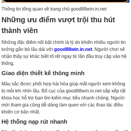
Thông tin tổng quan về trang chủ good88win.in.net
Những ưu điểm vượt trội thu hút
thành viên
Những đặc điểm nổi bật chính là lý do khiến nhiều người tin
tưởng gắn bó lâu dài với
good88win.in.net
. Người chơi sẽ
nhận thấy sự khác biệt rõ rệt ngay từ lần đầu truy cập vào hệ
thống.
Giao diện thiết kế thông minh
Màu sắc được phối hợp hài hòa giúp mắt người xem không
bị mỏi khi nhìn lâu. Bố cục của good88win.in.net sắp xếp rất
khoa học hỗ trợ bạn tìm kiếm mục tiêu nhanh chóng. Người
mới tham gia cũng dễ dàng làm quen với các thao tác điều
khiển cơ bản nhất.
Hệ thống nạp rút nhanh