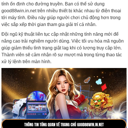
tính ổn định cho đường truyền. Bạn có thể sử dụng
good88win.in.net trên nhiều thiết bị khác nhau từ điện thoại
tới máy tính. Điều này giúp người chơi chủ động hơn trong
việc sắp xếp thời gian tham gia giải trí cá nhân.
Đội ngũ kỹ thuật liên tục cập nhật những tính năng mới để
nâng cao trải nghiệm người dùng. Việc tối ưu hóa mã nguồn
giúp giảm thiểu tình trạng giật lag khi có lượng truy cập lớn.
Thành viên sẽ cảm nhận rõ sự mượt mà trong từng thao tác
xử lý lệnh trên màn hình.