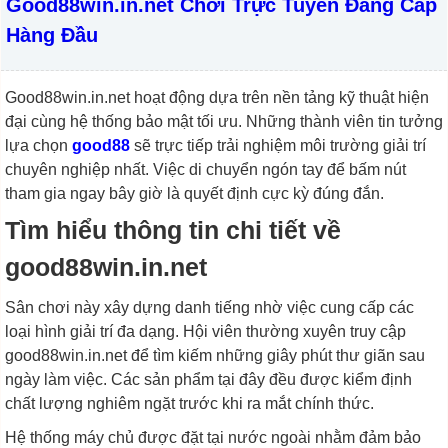
Good88win.in.net Chơi Trực Tuyến Đẳng Cấp
Hàng Đầu
Good88win.in.net hoạt động dựa trên nền tảng kỹ thuật hiện
đại cùng hệ thống bảo mật tối ưu. Những thành viên tin tưởng
lựa chọn
good88
sẽ trực tiếp trải nghiệm môi trường giải trí
chuyên nghiệp nhất. Việc di chuyển ngón tay để bấm nút
tham gia ngay bây giờ là quyết định cực kỳ đúng đắn.
Tìm hiểu thông tin chi tiết về
good88win.in.net
Sân chơi này xây dựng danh tiếng nhờ việc cung cấp các
loại hình giải trí đa dạng. Hội viên thường xuyên truy cập
good88win.in.net để tìm kiếm những giây phút thư giãn sau
ngày làm việc. Các sản phẩm tại đây đều được kiểm định
chất lượng nghiêm ngặt trước khi ra mắt chính thức.
Hệ thống máy chủ được đặt tại nước ngoài nhằm đảm bảo