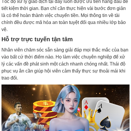
Tốc độ xử lý giao dịch tại đây luôn được ưu tiên hàng đầu để
tiết kiệm thời gian. Bạn chỉ cần thực hiện vài bước đơn giản
là có thể hoàn thành việc chuyển tiền. Mọi thông tin về tài
chính đều được mã hóa an toàn tuyệt đối qua nhiều lớp bảo
vệ.
Hỗ trợ trực tuyến tận tâm
Nhân viên chăm sóc sẵn sàng giải đáp mọi thắc mắc của bạn
vào bất cứ thời điểm nào. Họ làm việc chuyên nghiệp để xử
lý các vấn đề phát sinh một cách nhanh chóng nhất. Thái độ
phục vụ ân cần giúp hội viên cảm thấy thực sự thoải mái khi
trao đổi.