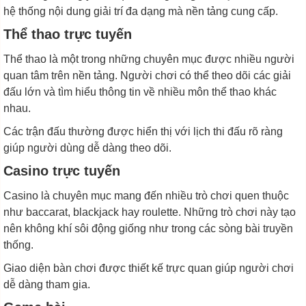
hệ thống nội dung giải trí đa dạng mà nền tảng cung cấp.
Thể thao trực tuyến
Thể thao là một trong những chuyên mục được nhiều người
quan tâm trên nền tảng. Người chơi có thể theo dõi các giải
đấu lớn và tìm hiểu thông tin về nhiều môn thể thao khác
nhau.
Các trận đấu thường được hiển thị với lịch thi đấu rõ ràng
giúp người dùng dễ dàng theo dõi.
Casino trực tuyến
Casino là chuyên mục mang đến nhiều trò chơi quen thuộc
như baccarat, blackjack hay roulette. Những trò chơi này tạo
nên không khí sôi động giống như trong các sòng bài truyền
thống.
Giao diện bàn chơi được thiết kế trực quan giúp người chơi
dễ dàng tham gia.