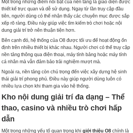
Một trong những điểm nổi bật của nền tảng là giao diện được
thiết kế trực quan và dễ sử dụng. Ngay từ lần truy cập đầu
tiên, người dùng có thể nhận thấy các chuyên mục được sắp
xếp rõ ràng. Điều này giúp việc tìm kiếm trò chơi hoặc nội
dung giải trí trở nên thuận tiện hơn.
Bên cạnh đó, hệ thống của O8 được tối ưu để hoạt động ổn
định trên nhiều thiết bị khác nhau. Người chơi có thể truy cập
nền tảng thông qua điện thoại, máy tính bảng hoặc máy tính
cá nhân mà vẫn đảm bảo trải nghiệm mượt mà.
Ngoài ra, nền tảng còn chú trọng đến việc xây dựng hệ sinh
thái giải trí phong phú. Điều này giúp người dùng luôn có
nhiều lựa chọn khi tham gia vào hệ thống.
Kho nội dung giải trí đa dạng – Thể
thao, casino và nhiều trò chơi hấp
dẫn
Một trong những yếu tố quan trọng khi
giới thiệu O8
chính là