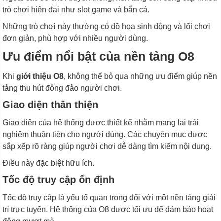
trò chơi hiện đại như slot game và bắn cá.
Những trò chơi này thường có đồ họa sinh động và lối chơi
đơn giản, phù hợp với nhiều người dùng.
Ưu điểm nổi bật của nền tảng O8
Khi
giới thiệu O8
, không thể bỏ qua những ưu điểm giúp nền
tảng thu hút đông đảo người chơi.
Giao diện thân thiện
Giao diện của hệ thống được thiết kế nhằm mang lại trải
nghiệm thuận tiện cho người dùng. Các chuyên mục được
sắp xếp rõ ràng giúp người chơi dễ dàng tìm kiếm nội dung.
Điều này đặc biệt hữu ích.
Tốc độ truy cập ổn định
Tốc độ truy cập là yếu tố quan trọng đối với một nền tảng giải
trí trực tuyến. Hệ thống của O8 được tối ưu để đảm bảo hoạt