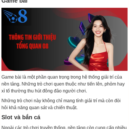
Game bài
Game bài là một phần quan trọng trong hệ thống giải trí của
nền tảng. Những trò chơi quen thuộc như tiến lên, phỏm hay
xì tố thường thu hút đông đảo người chơi.
Những trò chơi này không chỉ mang tính giải trí mà còn đòi
hỏi khả năng quan sát và chiến thuật.
Slot và bắn cá
Ngoài các trò chơi truyền thống, nền tảng còn cung cấp nhiều