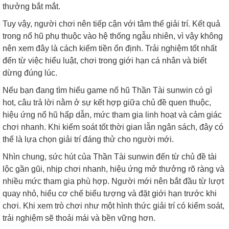
thưởng bắt mắt.
Tuy vậy, người chơi nên tiếp cận với tâm thế giải trí. Kết quả
trong nổ hũ phụ thuộc vào hệ thống ngẫu nhiên, vì vậy không
nên xem đây là cách kiếm tiền ổn định. Trải nghiệm tốt nhất
đến từ việc hiểu luật, chơi trong giới hạn cá nhân và biết
dừng đúng lúc.
Nếu bạn đang tìm hiểu game nổ hũ Thần Tài sunwin có gì
hot, câu trả lời nằm ở sự kết hợp giữa chủ đề quen thuộc,
hiệu ứng nổ hũ hấp dẫn, mức tham gia linh hoạt và cảm giác
chơi nhanh. Khi kiểm soát tốt thời gian lẫn ngân sách, đây có
thể là lựa chọn giải trí đáng thử cho người mới.
Nhìn chung, sức hút của Thần Tài sunwin đến từ chủ đề tài
lộc gần gũi, nhịp chơi nhanh, hiệu ứng mở thưởng rõ ràng và
nhiều mức tham gia phù hợp. Người mới nên bắt đầu từ lượt
quay nhỏ, hiểu cơ chế biểu tượng và đặt giới hạn trước khi
chơi. Khi xem trò chơi như một hình thức giải trí có kiểm soát,
trải nghiệm sẽ thoải mái và bền vững hơn.