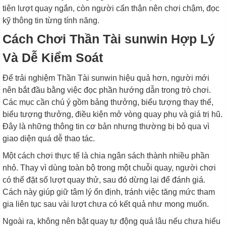
tiên lượt quay ngắn, còn người cẩn thận nên chơi chậm, đọc
kỹ thông tin từng tính năng.
Cách Chơi Thần Tài sunwin Hợp Lý
Và Dễ Kiểm Soát
Để trải nghiệm Thần Tài sunwin hiệu quả hơn, người mới
nên bắt đầu bằng việc đọc phần hướng dẫn trong trò chơi.
Các mục cần chú ý gồm bảng thưởng, biểu tượng thay thế,
biểu tượng thưởng, điều kiện mở vòng quay phụ và giá trị hũ.
Đây là những thông tin cơ bản nhưng thường bị bỏ qua vì
giao diện quá dễ thao tác.
Một cách chơi thực tế là chia ngân sách thành nhiều phần
nhỏ. Thay vì dùng toàn bộ trong một chuỗi quay, người chơi
có thể đặt số lượt quay thử, sau đó dừng lại để đánh giá.
Cách này giúp giữ tâm lý ổn định, tránh việc tăng mức tham
gia liên tục sau vài lượt chưa có kết quả như mong muốn.
Ngoài ra, không nên bật quay tự động quá lâu nếu chưa hiểu