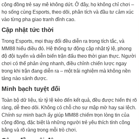
cộng đồng trẻ say mê không dứt. Ở đây, họ không chỉ chơi –
họ sống cùng Esports, theo dõi, phân tích và đầu tư cảm xúc
vào từng pha giao tranh đỉnh cao.
Cập nhật tức thời
Trong Esports, mọi thay đổi đều diễn ra trong tích tắc, và
MM88 hiểu điều đó. Hệ thống tự động cập nhật tỷ lệ, phong
độ đội tuyển và diễn biến trận đấu theo thời gian thực. Người
chơi có thể phản ứng nhanh, điều chỉnh chiến lược ngay
trong khi trận đang diễn ra – một trải nghiệm mà không nền
tảng nào sánh được.
Minh bạch tuyệt đối
Toàn bộ dữ liệu, từ tỷ lệ kèo đến kết quả, đều được hiển thị rõ
ràng, dễ theo dõi. Không có chỗ cho sự mập mờ hay sai lệch.
Chính sự minh bạch ấy giúp MM88 chiếm trọn lòng tin của
cộng đồng, đặc biệt là những người trẻ yêu thích tính công
bằng và rõ ràng trong mỗi trò chơi.