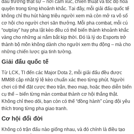
đấu trường thật sự – nơi cảm xúc, chiến thuật và tốc độ hòa
quyện trong từng khoảnh khắc. Tại đây, mỗi giải đấu quốc tế
không chỉ thu hút hàng triệu người xem mà còn mở ra vô số
cơ hội cho người chơi săn thưởng. Mỗi pha combat, mỗi cú
“outplay” hay pha lật kèo đều có thể biến thành khoảnh khắc
vàng cho những ai nắm bắt kịp thời. Đó là lý do Esports trở
thành bộ môn không dành cho người xem thụ động – mà cho
những chiến lược gia tinh tường.
Giải đấu quốc tế
Từ LCK, TI đến các Major Dota 2, mỗi giải đấu đều được
MM88 cập nhật tỷ lệ kèo chuẩn xác theo từng phút. Người
chơi có thể đặt cược theo trận, theo map, hoặc theo diễn biến
cụ thể – biến từng màn combat thành cơ hội thắng thật.
Không chỉ theo dõi, bạn còn có thể “đồng hành” cùng đội yêu
thích trong từng pha giao tranh.
Cơ hội đổi đời
Không có trận đấu nào giống nhau, và đó chính là điều tạo