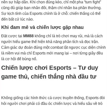
nên sự hấp dẫn. Khi chọn đúng kèo, chỉ một pha “turn fight”
cũng đủ giúp bạn nhân đôi, thậm chí nhân ba phần thưởng.
Sự kịch tính của Esports chính là ở chỗ: chiến thắng có thể
đến bất cứ lúc nào.
Khi đam mê và chiến lược gặp nhau
Đặt cược tại
MM88
không chỉ là trò chơi may rủi, mà là cách
người hiểu game thể hiện khả năng phân tích và đọc trận.
Cảm giác dự đoán đúng một combat lật ngược cục diện chính
là niềm vui mà chỉ Esports mới mang lại – nơi từng giây đều
là cơ hội để bùng nổ.
Chiến lược chơi Esports – Tư duy
game thủ, chiến thắng nhà đầu tư
Không giống các hình thức cá cược truyền thống, Esports đòi
hỏi người chơi phải có đầu óc chiến lược và hiểu sâu về trò