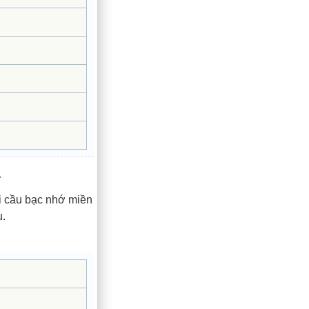
a
oi cầu bạc nhớ miền
u.