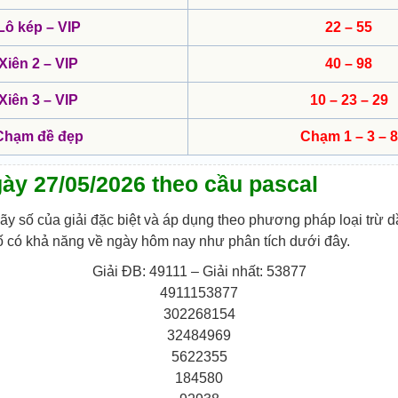
Lô kép – VIP
22 – 55
Xiên 2 – VIP
40 – 98
Xiên 3 – VIP
10 – 23 – 29
Chạm đề đẹp
Chạm 1 – 3 – 8
ày 27/05/2026 theo cầu pascal
dãy số của giải đặc biệt và áp dụng theo phương pháp loại trừ 
ố có khả năng về ngày hôm nay như phân tích dưới đây.
Giải ĐB: 49111 – Giải nhất: 53877
4911153877
302268154
32484969
5622355
184580