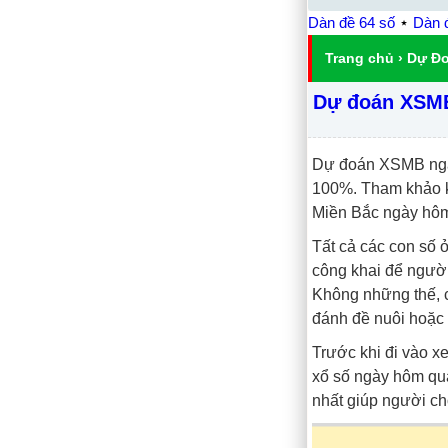
Dàn đề 64 số
⋆
Dàn 
Trang chủ
›
Dự Đ
Dự đoán XSMB
Dự đoán XSMB ngày
100%. Tham khảo kế
Miền Bắc ngày hôm 
Tất cả các con số
công khai để người
Không những thế, c
đánh đề nuôi hoặc 
Trước khi đi vào x
xổ số ngày hôm qu
nhất giúp người ch