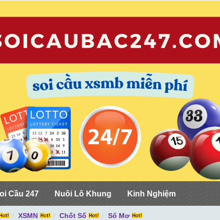
oi Cầu 247
Nuôi Lô Khung
Kinh Nghiệm
XSMN
Chốt Số
Sổ Mơ