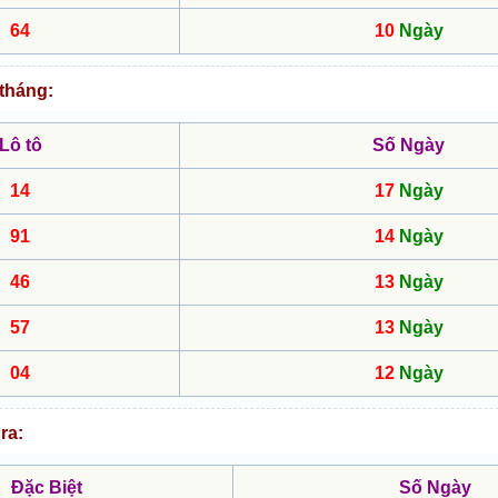
64
10
Ngày
 tháng:
Lô tô
Số Ngày
14
17
Ngày
91
14
Ngày
46
13
Ngày
57
13
Ngày
04
12
Ngày
ra:
Đặc Biệt
Số Ngày