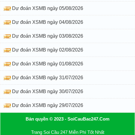
Dự đoán XSMB ngày 05/08/2026
Dự đoán XSMB ngày 04/08/2026
Dự đoán XSMB ngày 03/08/2026
Dự đoán XSMB ngày 02/08/2026
Dự đoán XSMB ngày 01/08/2026
Dự đoán XSMB ngày 31/07/2026
Dự đoán XSMB ngày 30/07/2026
Dự đoán XSMB ngày 29/07/2026
Bản quyền © 2023 - SoiCauBac247.Com
Trang Soi Cầu 247 Miễn Phí Tốt Nhất