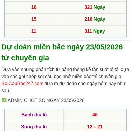
18
321
Ngày
15
218
Ngày
11
311
Ngày
Dự đoán miền bắc ngày 23/05/2026
từ chuyên gia
Dựa vào những phân tích từ bảng thống kê tần suất lô tô, dựa
vào các ghi chép soi cầu bạc nhớ miền bắc thì chuyên gia
SoiCauBac247.com
đưa ra dự đoán cho ngày hôm nay như
sau.
ADMIN CHỐT SỐ NGÀY 23/05/2026
Bạch thủ lô
46
Song thủ lô
12 – 21