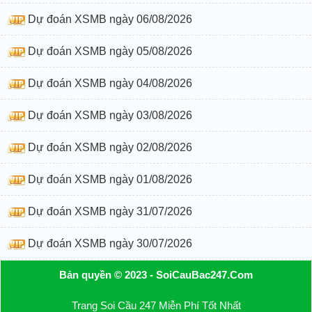
Dự đoán XSMB ngày 06/08/2026
Dự đoán XSMB ngày 05/08/2026
Dự đoán XSMB ngày 04/08/2026
Dự đoán XSMB ngày 03/08/2026
Dự đoán XSMB ngày 02/08/2026
Dự đoán XSMB ngày 01/08/2026
Dự đoán XSMB ngày 31/07/2026
Dự đoán XSMB ngày 30/07/2026
Bản quyền © 2023 - SoiCauBac247.Com
Trang Soi Cầu 247 Miễn Phí Tốt Nhất