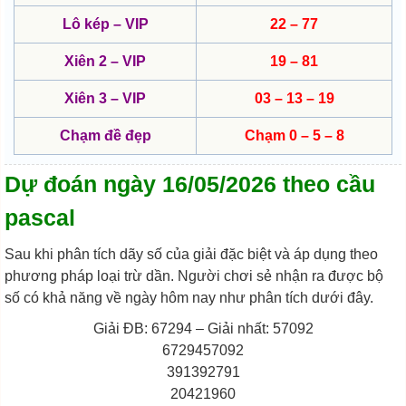
Lô kép – VIP
22 – 77
Xiên 2 – VIP
19 – 81
Xiên 3 – VIP
03 – 13 – 19
Chạm đề đẹp
Chạm 0 – 5 – 8
Dự đoán ngày 16/05/2026 theo cầu
pascal
Sau khi phân tích dãy số của giải đặc biệt và áp dụng theo
phương pháp loại trừ dần. Người chơi sẻ nhận ra được bộ
số có khả năng về ngày hôm nay như phân tích dưới đây.
Giải ĐB: 67294 – Giải nhất: 57092
6729457092
391392791
20421960