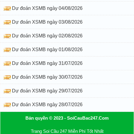
Dự đoán XSMB ngày 04/08/2026
Dự đoán XSMB ngày 03/08/2026
Dự đoán XSMB ngày 02/08/2026
Dự đoán XSMB ngày 01/08/2026
Dự đoán XSMB ngày 31/07/2026
Dự đoán XSMB ngày 30/07/2026
Dự đoán XSMB ngày 29/07/2026
Dự đoán XSMB ngày 28/07/2026
Bản quyền © 2023 - SoiCauBac247.Com
Trang Soi Cầu 247 Miễn Phí Tốt Nhất