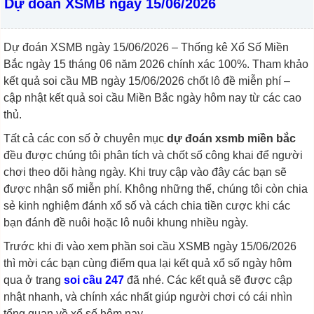
Dự đoán XSMB ngày 15/06/2026
Dự đoán XSMB ngày 15/06/2026 – Thống kê Xổ Số Miền
Bắc ngày 15 tháng 06 năm 2026 chính xác 100%. Tham khảo
kết quả soi cầu MB ngày 15/06/2026 chốt lô đề miễn phí –
cập nhật kết quả soi cầu Miền Bắc ngày hôm nay từ các cao
thủ.
Tất cả các con số ở chuyên mục
dự đoán xsmb miền bắc
đều được chúng tôi phân tích và chốt số công khai để người
chơi theo dõi hàng ngày. Khi truy cập vào đây các bạn sẽ
được nhận số miễn phí. Không những thế, chúng tôi còn chia
sẻ kinh nghiệm đánh xổ số và cách chia tiền cược khi các
bạn đánh đề nuôi hoặc lô nuôi khung nhiều ngày.
Trước khi đi vào xem phần soi cầu XSMB ngày 15/06/2026
thì mời các bạn cùng điểm qua lại kết quả xổ số ngày hôm
qua ở trang
soi cầu 247
đã nhé. Các kết quả sẽ được cập
nhật nhanh, và chính xác nhất giúp người chơi có cái nhìn
tổng quan về xổ số hôm nay.