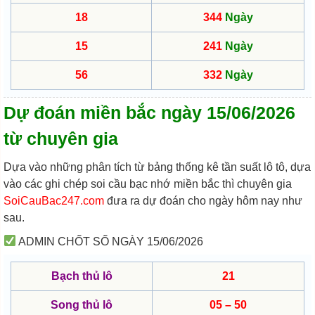
18
344
Ngày
15
241
Ngày
56
332
Ngày
Dự đoán miền bắc ngày 15/06/2026
từ chuyên gia
Dựa vào những phân tích từ bảng thống kê tần suất lô tô, dựa
vào các ghi chép soi cầu bạc nhớ miền bắc thì chuyên gia
SoiCauBac247.com
đưa ra dự đoán cho ngày hôm nay như
sau.
ADMIN CHỐT SỐ NGÀY 15/06/2026
Bạch thủ lô
21
Song thủ lô
05 – 50