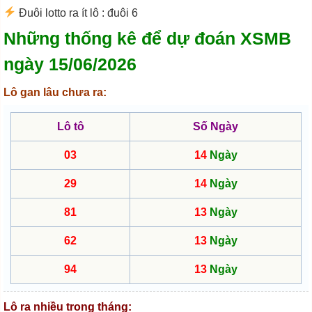
Đuôi lotto ra ít lô : đuôi 6
Những thống kê để dự đoán XSMB
ngày 15/06/2026
Lô gan lâu chưa ra:
Lô tô
Số Ngày
03
14
Ngày
29
14
Ngày
81
13
Ngày
62
13
Ngày
94
13
Ngày
Lô ra nhiều trong tháng: