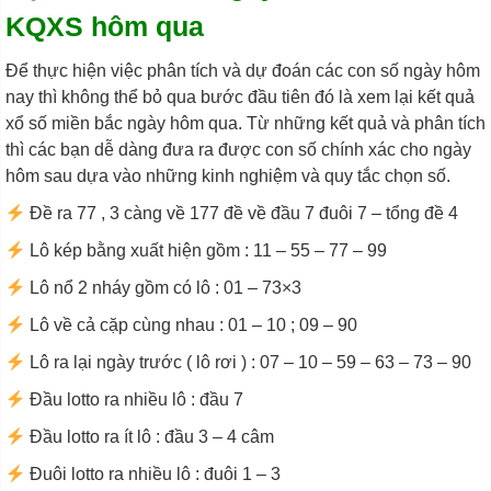
KQXS hôm qua
Để thực hiện việc phân tích và dự đoán các con số ngày hôm
nay thì không thể bỏ qua bước đầu tiên đó là xem lại kết quả
xổ số miền bắc ngày hôm qua. Từ những kết quả và phân tích
thì các bạn dễ dàng đưa ra được con số chính xác cho ngày
hôm sau dựa vào những kinh nghiệm và quy tắc chọn số.
Đề ra 77 , 3 càng về 177 đề về đầu 7 đuôi 7 – tổng đề 4
Lô kép bằng xuất hiện gồm : 11 – 55 – 77 – 99
Lô nổ 2 nháy gồm có lô : 01 – 73×3
Lô về cả cặp cùng nhau : 01 – 10 ; 09 – 90
Lô ra lại ngày trước ( lô rơi ) : 07 – 10 – 59 – 63 – 73 – 90
Đầu lotto ra nhiều lô : đầu 7
Đầu lotto ra ít lô : đầu 3 – 4 câm
Đuôi lotto ra nhiều lô : đuôi 1 – 3