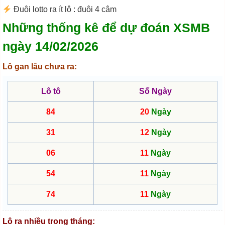
Đuôi lotto ra ít lô : đuôi 4 câm
Những thống kê để dự đoán XSMB
ngày 14/02/2026
Lô gan lâu chưa ra:
Lô tô
Số Ngày
84
20
Ngày
31
12
Ngày
06
11
Ngày
54
11
Ngày
74
11
Ngày
Lô ra nhiều trong tháng: