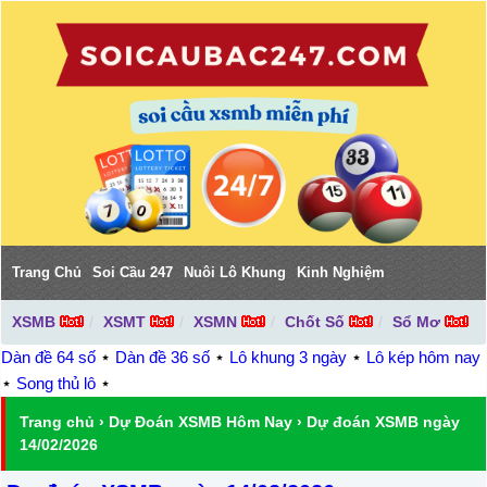
Trang Chủ
Soi Cầu 247
Nuôi Lô Khung
Kinh Nghiệm
XSMB
XSMT
XSMN
Chốt Số
Sổ Mơ
Dàn đề 64 số
⋆
Dàn đề 36 số
⋆
Lô khung 3 ngày
⋆
Lô kép hôm nay
⋆
Song thủ lô
⋆
Trang chủ
›
Dự Đoán XSMB Hôm Nay
›
Dự đoán XSMB ngày
14/02/2026