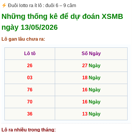
Đuôi lotto ra ít lô : đuôi 6 – 9 câm
Những thống kê để dự đoán XSMB
ngày 13/05/2026
Lô gan lâu chưa ra:
Lô tô
Số Ngày
26
27
Ngày
03
18
Ngày
76
16
Ngày
70
16
Ngày
36
13
Ngày
Lô ra nhiều trong tháng: