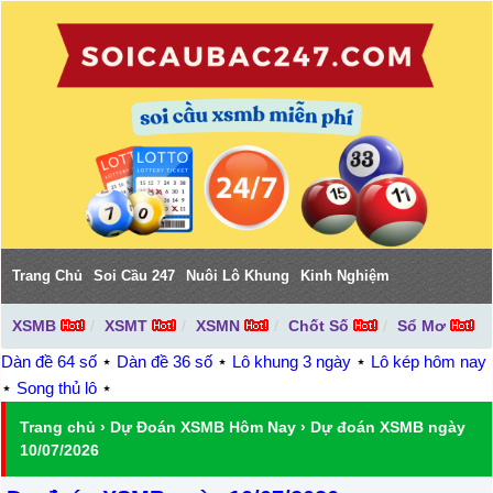
Trang Chủ
Soi Cầu 247
Nuôi Lô Khung
Kinh Nghiệm
XSMB
XSMT
XSMN
Chốt Số
Sổ Mơ
Dàn đề 64 số
⋆
Dàn đề 36 số
⋆
Lô khung 3 ngày
⋆
Lô kép hôm nay
⋆
Song thủ lô
⋆
Trang chủ
›
Dự Đoán XSMB Hôm Nay
›
Dự đoán XSMB ngày
10/07/2026