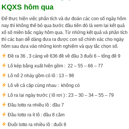
KQXS hôm qua
Để thực hiện việc phân tích và dự đoán các con số ngày hôm
nay thì không thể bỏ qua bước đầu tiên đó là xem lại kết quả
xổ số miền bắc ngày hôm qua. Từ những kết quả và phân tích
thì các bạn dễ dàng đưa ra được con số chính xác cho ngày
hôm sau dựa vào những kinh nghiệm và quy tắc chọn số.
Đề ra 36 , 3 càng về 636 đề về đầu 3 đuôi 6 – tổng đề 9
Lô kép bằng xuất hiện gồm : 22 – 55 – 66 – 77
Lô nổ 2 nháy gồm có lô : 13 – 98
Lô về cả cặp cùng nhau : không có
Lô ra lại ngày trước ( lô rơi ) : 23 – 30 – 34 – 55 – 79
Đầu lotto ra nhiều lô : đầu 7
Đầu lotto ra ít lô : đầu 8 câm
Đuôi lotto ra nhiều lô : đuôi 8