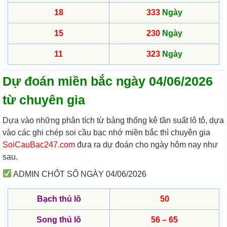
18
333
Ngày
15
230
Ngày
11
323
Ngày
Dự đoán miền bắc ngày 04/06/2026
từ chuyên gia
Dựa vào những phân tích từ bảng thống kê tần suất lô tô, dựa
vào các ghi chép soi cầu bạc nhớ miền bắc thì chuyên gia
SoiCauBac247.com
đưa ra dự đoán cho ngày hôm nay như
sau.
ADMIN CHỐT SỐ NGÀY 04/06/2026
Bạch thủ lô
50
Song thủ lô
56 – 65