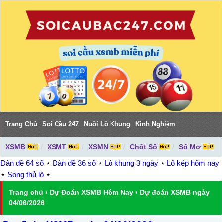
Trang Chủ
Soi Cầu 247
Nuôi Lô Khung
Kinh Nghiệm
XSMB
XSMT
XSMN
Chốt Số
Sổ Mơ
Dàn đề 64 số
⋆
Dàn đề 36 số
⋆
Lô khung 3 ngày
⋆
Lô kép hôm nay
⋆
Song thủ lô
⋆
Trang chủ
›
Dự Đoán XSMB Hôm Nay
›
Dự đoán XSMB ngày
04/06/2026