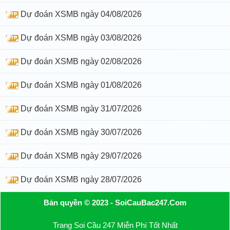
Dự đoán XSMB ngày 04/08/2026
Dự đoán XSMB ngày 03/08/2026
Dự đoán XSMB ngày 02/08/2026
Dự đoán XSMB ngày 01/08/2026
Dự đoán XSMB ngày 31/07/2026
Dự đoán XSMB ngày 30/07/2026
Dự đoán XSMB ngày 29/07/2026
Dự đoán XSMB ngày 28/07/2026
Bản quyền © 2023 - SoiCauBac247.Com
Trang Soi Cầu 247 Miễn Phí Tốt Nhất