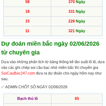
58
370
Ngày
18
331
Ngày
15
228
Ngày
11
321
Ngày
Dự đoán miền bắc ngày 02/06/2026
từ chuyên gia
Dựa vào những phân tích từ bảng thống kê tần suất lô tô, dựa
vào các ghi chép soi cầu bạc nhớ miền bắc thì chuyên gia
SoiCauBac247.com
đưa ra dự đoán cho ngày hôm nay như
sau.
✅ ADMIN CHỐT SỐ NGÀY 02/06/2026
Bạch thủ lô
65