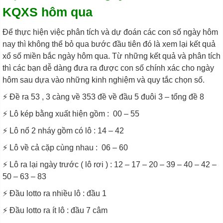
KQXS hôm qua
Để thực hiện việc phân tích và dự đoán các con số ngày hôm
nay thì không thể bỏ qua bước đầu tiên đó là xem lại kết quả
xổ số miền bắc ngày hôm qua. Từ những kết quả và phân tích
thì các bạn dễ dàng đưa ra được con số chính xác cho ngày
hôm sau dựa vào những kinh nghiệm và quy tắc chọn số.
⚡ Đề ra 53 , 3 càng về 353 đề về đầu 5 đuôi 3 – tổng đề 8
⚡ Lô kép bằng xuất hiện gồm : 00 – 55
⚡ Lô nổ 2 nháy gồm có lô : 14 – 42
⚡ Lô về cả cặp cùng nhau : 06 – 60
⚡ Lô ra lại ngày trước ( lô rơi ) : 12 – 17 – 20 – 39 – 40 – 42 –
50 – 63 – 83
⚡ Đầu lotto ra nhiều lô : đầu 1
⚡ Đầu lotto ra ít lô : đầu 7 câm