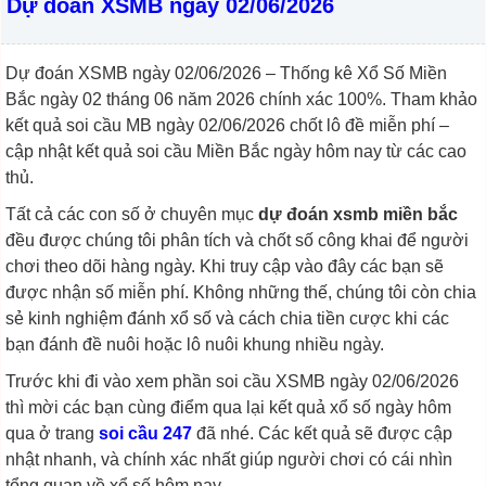
Dự đoán XSMB ngày 02/06/2026
Dự đoán XSMB ngày 02/06/2026 – Thống kê Xổ Số Miền
Bắc ngày 02 tháng 06 năm 2026 chính xác 100%. Tham khảo
kết quả soi cầu MB ngày 02/06/2026 chốt lô đề miễn phí –
cập nhật kết quả soi cầu Miền Bắc ngày hôm nay từ các cao
thủ.
Tất cả các con số ở chuyên mục
dự đoán xsmb miền bắc
đều được chúng tôi phân tích và chốt số công khai để người
chơi theo dõi hàng ngày. Khi truy cập vào đây các bạn sẽ
được nhận số miễn phí. Không những thế, chúng tôi còn chia
sẻ kinh nghiệm đánh xổ số và cách chia tiền cược khi các
bạn đánh đề nuôi hoặc lô nuôi khung nhiều ngày.
Trước khi đi vào xem phần soi cầu XSMB ngày 02/06/2026
thì mời các bạn cùng điểm qua lại kết quả xổ số ngày hôm
qua ở trang
soi cầu 247
đã nhé. Các kết quả sẽ được cập
nhật nhanh, và chính xác nhất giúp người chơi có cái nhìn
tổng quan về xổ số hôm nay.