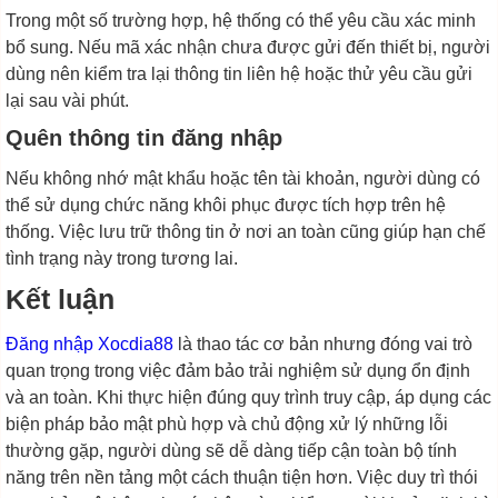
Trong một số trường hợp, hệ thống có thể yêu cầu xác minh
bổ sung. Nếu mã xác nhận chưa được gửi đến thiết bị, người
dùng nên kiểm tra lại thông tin liên hệ hoặc thử yêu cầu gửi
lại sau vài phút.
Quên thông tin đăng nhập
Nếu không nhớ mật khẩu hoặc tên tài khoản, người dùng có
thể sử dụng chức năng khôi phục được tích hợp trên hệ
thống. Việc lưu trữ thông tin ở nơi an toàn cũng giúp hạn chế
tình trạng này trong tương lai.
Kết luận
Đăng nhập Xocdia88
là thao tác cơ bản nhưng đóng vai trò
quan trọng trong việc đảm bảo trải nghiệm sử dụng ổn định
và an toàn. Khi thực hiện đúng quy trình truy cập, áp dụng các
biện pháp bảo mật phù hợp và chủ động xử lý những lỗi
thường gặp, người dùng sẽ dễ dàng tiếp cận toàn bộ tính
năng trên nền tảng một cách thuận tiện hơn. Việc duy trì thói