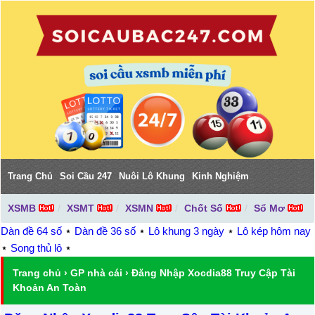
Trang Chủ
Soi Cầu 247
Nuôi Lô Khung
Kinh Nghiệm
XSMB
XSMT
XSMN
Chốt Số
Sổ Mơ
Dàn đề 64 số
⋆
Dàn đề 36 số
⋆
Lô khung 3 ngày
⋆
Lô kép hôm nay
⋆
Song thủ lô
⋆
Trang chủ
›
GP nhà cái
›
Đăng Nhập Xocdia88 Truy Cập Tài
Khoản An Toàn