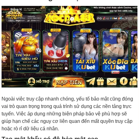
Ngoài việc truy cập nhanh chóng, yếu tố bảo mật cũng đóng
vai trò quan trọng trong quá trình sử dụng các nền tảng trực
tuyến. Việc áp dụng những biện pháp bảo vệ phù hợp sẽ
giúp hạn chế các nguy cơ liên quan đến mất quyền truy cập
hoặc rò rỉ dữ liệu cá nhân.