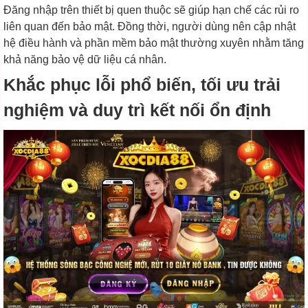
Đăng nhập trên thiết bị quen thuộc sẽ giúp hạn chế các rủi ro
liên quan đến bảo mật. Đồng thời, người dùng nên cập nhật
hệ điều hành và phần mềm bảo mật thường xuyên nhằm tăng
khả năng bảo vệ dữ liệu cá nhân.
Khắc phục lỗi phổ biến, tối ưu trải
nghiệm và duy trì kết nối ổn định