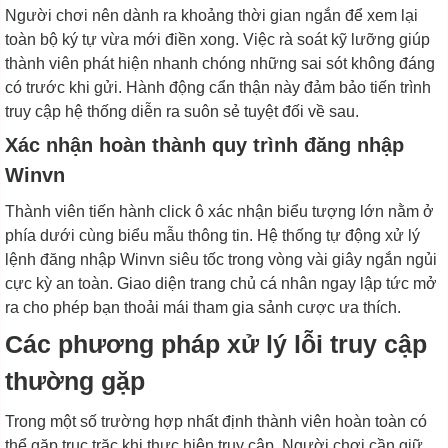
Người chơi nên dành ra khoảng thời gian ngắn để xem lại
toàn bộ ký tự vừa mới điền xong. Việc rà soát kỹ lưỡng giúp
thành viên phát hiện nhanh chóng những sai sót không đáng
có trước khi gửi. Hành động cẩn thận này đảm bảo tiến trình
truy cập hệ thống diễn ra suôn sẻ tuyệt đối về sau.
Xác nhận hoàn thành quy trình đăng nhập
Winvn
Thành viên tiến hành click ô xác nhận biểu tượng lớn nằm ở
phía dưới cùng biểu mẫu thông tin. Hệ thống tự động xử lý
lệnh đăng nhập Winvn siêu tốc trong vòng vài giây ngắn ngủi
cực kỳ an toàn. Giao diện trang chủ cá nhân ngay lập tức mở
ra cho phép bạn thoải mái tham gia sảnh cược ưa thích.
Các phương pháp xử lý lỗi truy cập
thường gặp
Trong một số trường hợp nhất định thành viên hoàn toàn có
thể gặp trục trặc khi thực hiện truy cập. Người chơi cần giữ