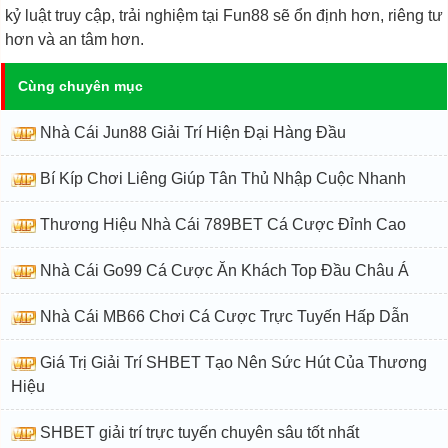
kỷ luật truy cập, trải nghiệm tại Fun88 sẽ ổn định hơn, riêng tư
hơn và an tâm hơn.
Cùng chuyên mục
Nhà Cái Jun88 Giải Trí Hiện Đại Hàng Đầu
Bí Kíp Chơi Liêng Giúp Tân Thủ Nhập Cuộc Nhanh
Thương Hiệu Nhà Cái 789BET Cá Cược Đỉnh Cao
Nhà Cái Go99 Cá Cược Ăn Khách Top Đầu Châu Á
Nhà Cái MB66 Chơi Cá Cược Trực Tuyến Hấp Dẫn
Giá Trị Giải Trí SHBET Tạo Nên Sức Hút Của Thương
Hiệu
SHBET giải trí trực tuyến chuyên sâu tốt nhất