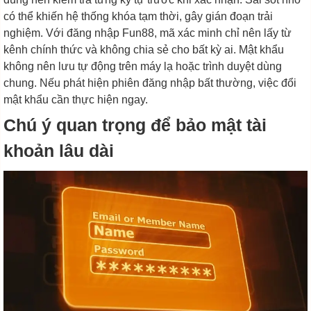
có thể khiến hệ thống khóa tạm thời, gây gián đoạn trải
nghiệm. Với đăng nhập Fun88, mã xác minh chỉ nên lấy từ
kênh chính thức và không chia sẻ cho bất kỳ ai. Mật khẩu
không nên lưu tự động trên máy lạ hoặc trình duyệt dùng
chung. Nếu phát hiện phiên đăng nhập bất thường, việc đổi
mật khẩu cần thực hiện ngay.
Chú ý quan trọng để bảo mật tài
khoản lâu dài