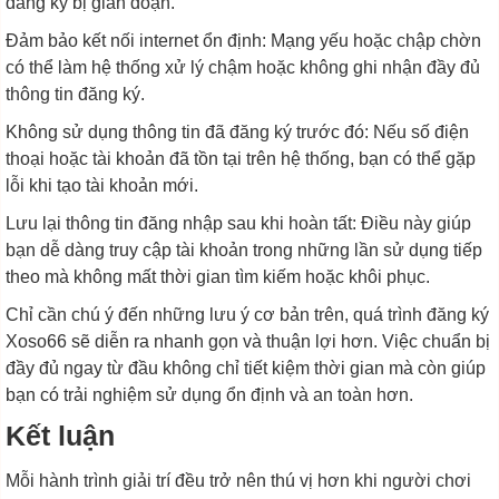
đăng ký bị gián đoạn.
Đảm bảo kết nối internet ổn định: Mạng yếu hoặc chập chờn
có thể làm hệ thống xử lý chậm hoặc không ghi nhận đầy đủ
thông tin đăng ký.
Không sử dụng thông tin đã đăng ký trước đó: Nếu số điện
thoại hoặc tài khoản đã tồn tại trên hệ thống, bạn có thể gặp
lỗi khi tạo tài khoản mới.
Lưu lại thông tin đăng nhập sau khi hoàn tất: Điều này giúp
bạn dễ dàng truy cập tài khoản trong những lần sử dụng tiếp
theo mà không mất thời gian tìm kiếm hoặc khôi phục.
Chỉ cần chú ý đến những lưu ý cơ bản trên, quá trình đăng ký
Xoso66 sẽ diễn ra nhanh gọn và thuận lợi hơn. Việc chuẩn bị
đầy đủ ngay từ đầu không chỉ tiết kiệm thời gian mà còn giúp
bạn có trải nghiệm sử dụng ổn định và an toàn hơn.
Kết luận
Mỗi hành trình giải trí đều trở nên thú vị hơn khi người chơi