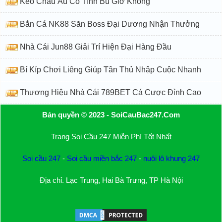
Kèo Châu Âu Có Tính Bù Giờ Không
Bắn Cá NK88 Săn Boss Đại Dương Nhận Thưởng
Nhà Cái Jun88 Giải Trí Hiện Đại Hàng Đầu
Bí Kíp Chơi Liêng Giúp Tân Thủ Nhập Cuộc Nhanh
Thương Hiệu Nhà Cái 789BET Cá Cược Đỉnh Cao
Bản quyền © 2023 - SoiCauBac247.Com
Trang Soi Cầu 247 Miễn Phí Tốt Nhất
Soi cầu 247
-
Soi cầu miền bắc 247
-
nuôi lô khung 247
Địa chỉ. Lạc Trung, Hai Bà Trưng, TP Hà Nội