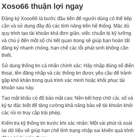
Xoso66 thuận lợi ngay
Đăng ký Xoso66 là bước đầu tiên để người dùng có thể tiếp
cận và sử dụng đầy đủ các tính năng trên hệ thống. Mặc dù
quy trình tạo tài khoản khá đơn giản, việc chuẩn bị kỹ lưỡng
và chú ý đến một số chi tiết quan trọng sẽ giúp bạn hoàn tất
đăng ký nhanh chóng, hạn chế các lỗi phát sinh không cần
thiết.
Sử dụng thông tin cá nhân chính xác: Hãy nhập đúng số điện
thoại, tên đăng nhập và các thông tin được yêu cầu để tránh
gặp khó khăn trong quá trình xác minh hoặc khôi phục tài
khoản sau này.
Tạo mật khẩu có độ bảo mật cao: Nên kết hợp chữ cái, số và
ký tự đặc biệt để tăng cường khả năng bảo vệ tài khoản khỏi
các rủi ro truy cập trái phép.
Kiểm tra kỹ thông tin trước khi xác nhận: Một vài phút rà soát
lại dữ liệu sẽ giúp hạn chế tình trạng nhập sai khiến quá trình