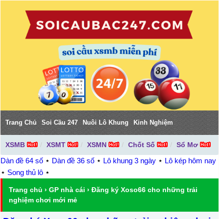
Trang Chủ
Soi Cầu 247
Nuôi Lô Khung
Kinh Nghiệm
XSMB
XSMT
XSMN
Chốt Số
Sổ Mơ
Dàn đề 64 số
⋆
Dàn đề 36 số
⋆
Lô khung 3 ngày
⋆
Lô kép hôm nay
⋆
Song thủ lô
⋆
Trang chủ
›
GP nhà cái
›
Đăng ký Xoso66 cho những trải
nghiệm chơi mới mẻ