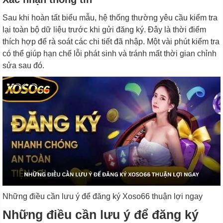
Sau khi hoàn tất biểu mẫu, hệ thống thường yêu cầu kiểm tra
lại toàn bộ dữ liệu trước khi gửi đăng ký. Đây là thời điểm
thích hợp để rà soát các chi tiết đã nhập. Một vài phút kiểm tra
có thể giúp hạn chế lỗi phát sinh và tránh mất thời gian chỉnh
sửa sau đó.
Những điều cần lưu ý để đăng ký Xoso66 thuận lợi ngay
Những điều cần lưu ý để đăng ký