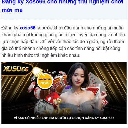
Đăng ký Xoso66 cho những trải nghiệm chơi
mới mẻ
Đăng ký
xoso66
là bước khởi đầu dành cho những ai muốn
khám phá một không gian giải trí trực tuyến đa dạng và nhiều
lựa chọn hấp dẫn. Chỉ với vài thao tác đơn giản, người tham
gia có thể nhanh chóng tiếp cận các tính năng nổi bật cùng
nhiều hình thức trải nghiệm khác nhau.