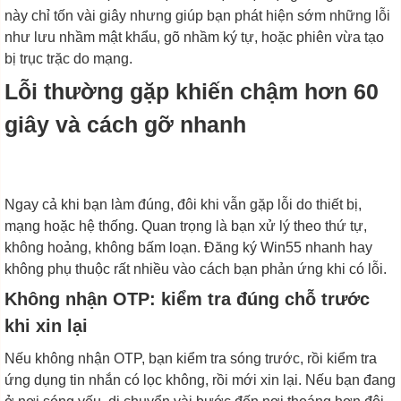
này chỉ tốn vài giây nhưng giúp bạn phát hiện sớm những lỗi
như lưu nhầm mật khẩu, gõ nhầm ký tự, hoặc phiên vừa tạo
bị trục trặc do mạng.
Lỗi thường gặp khiến chậm hơn 60
giây và cách gỡ nhanh
Ngay cả khi bạn làm đúng, đôi khi vẫn gặp lỗi do thiết bị,
mạng hoặc hệ thống. Quan trọng là bạn xử lý theo thứ tự,
không hoảng, không bấm loạn. Đăng ký Win55 nhanh hay
không phụ thuộc rất nhiều vào cách bạn phản ứng khi có lỗi.
Không nhận OTP: kiểm tra đúng chỗ trước
khi xin lại
Nếu không nhận OTP, bạn kiểm tra sóng trước, rồi kiểm tra
ứng dụng tin nhắn có lọc không, rồi mới xin lại. Nếu bạn đang