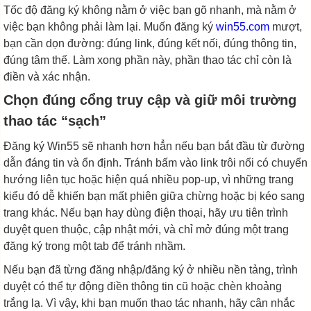
Tốc độ đăng ký không nằm ở việc bạn gõ nhanh, mà nằm ở
việc bạn không phải làm lại. Muốn đăng ký
win55.com
mượt,
bạn cần dọn đường: đúng link, đúng kết nối, đúng thông tin,
đúng tâm thế. Làm xong phần này, phần thao tác chỉ còn là
điền và xác nhận.
Chọn đúng cổng truy cập và giữ môi trường
thao tác “sạch”
Đăng ký Win55 sẽ nhanh hơn hẳn nếu bạn bắt đầu từ đường
dẫn đáng tin và ổn định. Tránh bấm vào link trôi nổi có chuyển
hướng liên tục hoặc hiện quá nhiều pop-up, vì những trang
kiểu đó dễ khiến bạn mất phiên giữa chừng hoặc bị kéo sang
trang khác. Nếu bạn hay dùng điện thoại, hãy ưu tiên trình
duyệt quen thuộc, cập nhật mới, và chỉ mở đúng một trang
đăng ký trong một tab để tránh nhầm.
Nếu bạn đã từng đăng nhập/đăng ký ở nhiều nền tảng, trình
duyệt có thể tự động điền thông tin cũ hoặc chèn khoảng
trắng lạ. Vì vậy, khi bạn muốn thao tác nhanh, hãy cân nhắc