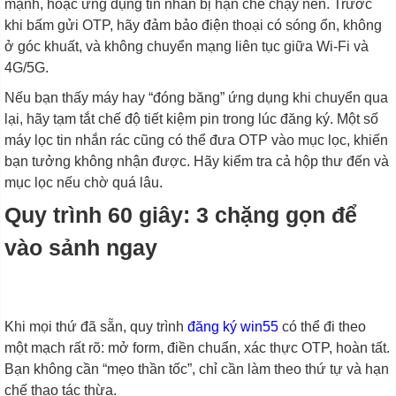
mạnh, hoặc ứng dụng tin nhắn bị hạn chế chạy nền. Trước
khi bấm gửi OTP, hãy đảm bảo điện thoại có sóng ổn, không
ở góc khuất, và không chuyển mạng liên tục giữa Wi-Fi và
4G/5G.
Nếu bạn thấy máy hay “đóng băng” ứng dụng khi chuyển qua
lại, hãy tạm tắt chế độ tiết kiệm pin trong lúc đăng ký. Một số
máy lọc tin nhắn rác cũng có thể đưa OTP vào mục lọc, khiến
bạn tưởng không nhận được. Hãy kiểm tra cả hộp thư đến và
mục lọc nếu chờ quá lâu.
Quy trình 60 giây: 3 chặng gọn để
vào sảnh ngay
Khi mọi thứ đã sẵn, quy trình
đăng ký win55
có thể đi theo
một mạch rất rõ: mở form, điền chuẩn, xác thực OTP, hoàn tất.
Bạn không cần “mẹo thần tốc”, chỉ cần làm theo thứ tự và hạn
chế thao tác thừa.