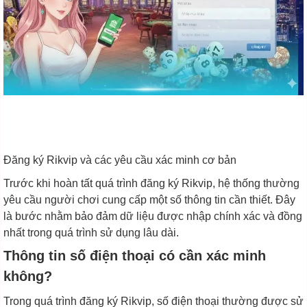
Đăng ký Rikvip và các yêu cầu xác minh cơ bản
Trước khi hoàn tất quá trình đăng ký Rikvip, hệ thống thường
yêu cầu người chơi cung cấp một số thông tin cần thiết. Đây
là bước nhằm bảo đảm dữ liệu được nhập chính xác và đồng
nhất trong quá trình sử dụng lâu dài.
Thông tin số điện thoại có cần xác minh
không?
Trong quá trình đăng ký Rikvip, số điện thoại thường được sử