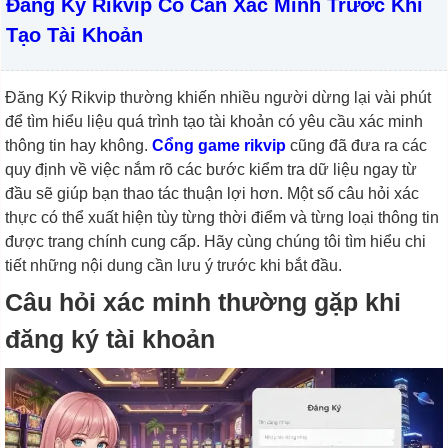
Đăng Ký Rikvip Có Cần Xác Minh Trước Khi
Tạo Tài Khoản
Đăng Ký Rikvip thường khiến nhiều người dừng lại vài phút
để tìm hiểu liệu quá trình tạo tài khoản có yêu cầu xác minh
thông tin hay không.
Cổng game rikvip
cũng đã đưa ra các
quy định về việc nắm rõ các bước kiểm tra dữ liệu ngay từ
đầu sẽ giúp bạn thao tác thuận lợi hơn. Một số câu hỏi xác
thực có thể xuất hiện tùy từng thời điểm và từng loại thông tin
được trang chính cung cấp. Hãy cùng chúng tôi tìm hiểu chi
tiết những nội dung cần lưu ý trước khi bắt đầu.
Câu hỏi xác minh thường gặp khi
đăng ký tài khoản