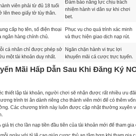
Đảm bảo năng lực chịu trách
hành viên phải từ đủ 18 tuổi
nhiệm hành vi dân sự khi chơi
rở lên theo giấy tờ tùy thân.
bet.
ung cấp họ tên, số điện thoại
Phục vụ cho quá trình xác minh
à ngân hàng chính chủ.
và thực hiện giao dịch nạp rút.
ỗi cá nhân chỉ được phép sở
Ngăn chặn hành vi trục lợi
ữu một tài khoản duy nhất.
khuyến mãi cá cược trực tuyến.
yến Mãi Hấp Dẫn Sau Khi Đăng Ký N
ệc thiết lập tài khoản, người chơi sẽ nhận được rất nhiều ưu đãi
hương trình tri ân dành riêng cho thành viên mới để có thêm vốn
ng. Các chương trình này luôn được cập nhật thường xuyên với 
n.
iá trị cho lần nạp tiền đầu tiên của tài khoản mới để tham gia 
 mỗi ngày với tỷ lệ cao giúp cược thủ an tâm hơn khi tham gia c