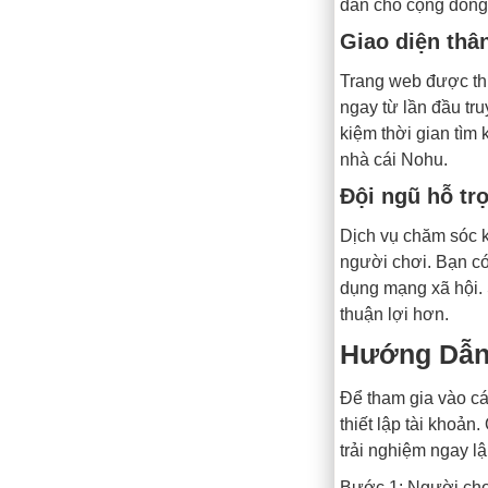
dẫn cho cộng đồng
Giao diện thâ
Trang web được thi
ngay từ lần đầu tr
kiệm thời gian tìm 
nhà cái Nohu.
Đội ngũ hỗ tr
Dịch vụ chăm sóc k
người chơi. Bạn có
dụng mạng xã hội. 
thuận lợi hơn.
Hướng Dẫn
Để tham gia vào c
thiết lập tài khoản
trải nghiệm ngay l
Bước 1: Người chơi