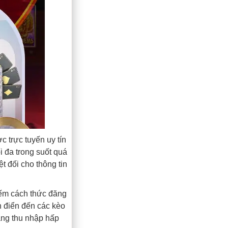
 trực tuyến uy tín
i đa trong suốt quá
ệt đối cho thông tin
iếm cách thức đăng
h điển đến các kèo
tăng thu nhập hấp