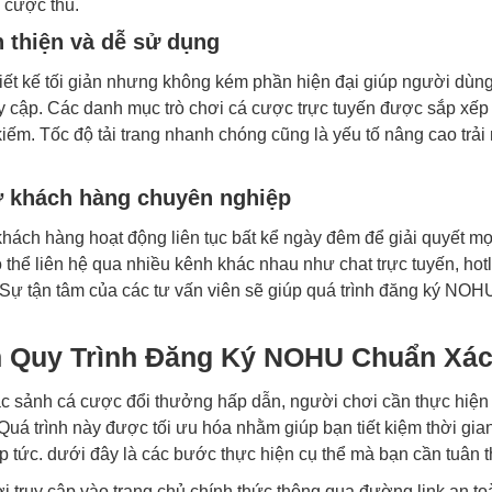
 cược thủ.
n thiện và dễ sử dụng
ết kế tối giản nhưng không kém phần hiện đại giúp người dùng
uy cập. Các danh mục trò chơi cá cược trực tuyến được sắp xếp 
kiếm. Tốc độ tải trang nhanh chóng cũng là yếu tố nâng cao trải
ợ khách hàng chuyên nghiệp
hách hàng hoạt động liên tục bất kể ngày đêm để giải quyết mọ
 thể liên hệ qua nhiều kênh khác nhau như chat trực tuyến, hot
Sự tận tâm của các tư vấn viên sẽ giúp quá trình đăng ký NOH
 Quy Trình Đăng Ký NOHU Chuẩn Xá
ác sảnh cá cược đổi thưởng hấp dẫn, người chơi cần thực hiện
. Quá trình này được tối ưu hóa nhằm giúp bạn tiết kiệm thời gia
ập tức. dưới đây là các bước thực hiện cụ thể mà bạn cần tuân t
 truy cập vào trang chủ chính thức thông qua đường link an to