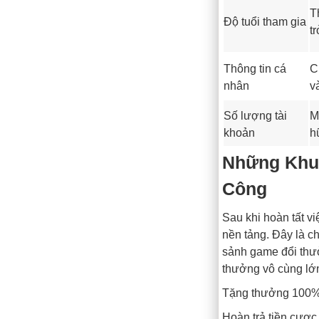
T
Độ tuổi tham gia
t
Thông tin cá
C
nhân
v
Số lượng tài
M
khoản
h
Những Khu
Công
Sau khi hoàn tất vi
nền tảng. Đây là c
sảnh game đổi thưở
thưởng vô cùng lớ
Tặng thưởng 100% g
Hoàn trả tiền cược