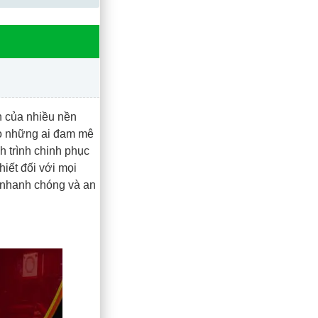
n của nhiều nền
ho những ai đam mê
h trình chinh phục
hiết đối với mọi
h nhanh chóng và an