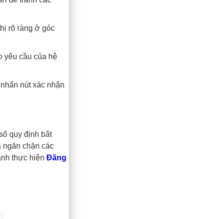
hị rõ ràng ở góc
o yêu cầu của hệ
à nhấn nút xác nhận
số quy định bắt
à ngăn chặn các
hành thực hiện
Đăng