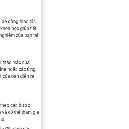
 dễ dàng thao tác
khoa học giúp tiết
 nghiệm của bạn tại
i thắc mắc của
line hoặc các ứng
U của bạn diễn ra
c
 theo các bước
n và có thể tham gia
hủ.
àn để tránh các